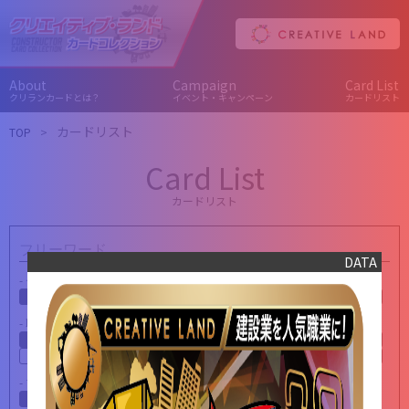
About
Campaign
Card List
クリランカードとは？
イベント・キャンペーン
カードリスト
カードリスト
TOP
Card List
カードリスト
DATA
- グレード
All
プレミアム
スタンダード
ベーシック
ミニマム
- 職種カテゴリー
All
未設定
社長・役員
工事・現場
営業
技術
事務
人事・採用
広報
その他
- マイカード
全カード
マイカード