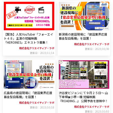
【緊急】人気YouTuber「フォーエイ
新潟県の建設現場に「建設業界応援
ト４８」主演の短編映画
募金型自販機」を設置！
「HEROINES」エキストラ募集！
株式会社クリエイティブ・ラボ
株式会社クリエイティブ・ラボ
更新日：2023/10/30
更新日：2023/11/14
広島県の建設現場に「建設業界応援
渋谷愛ビジョンにて９月２５日〜 山
募金型自販機」を設置！
下幸輝✖️小堺一機 短編映画
『ROADING...』 公開予告を放映中！
株式会社クリエイティブ・ラボ
株式会社クリエイティブ・ラボ
更新日：2023/10/18
更新日：2023/10/03