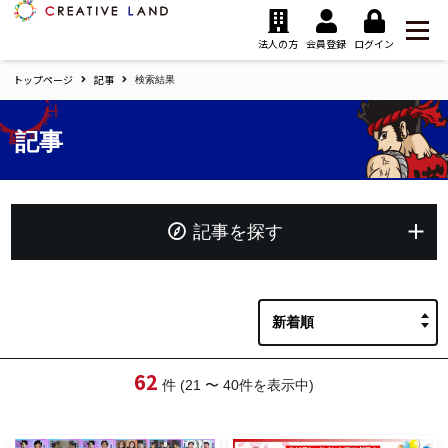
ク
リ
法人の方
会員登録
ログイン
エ
トップページ
記事
イ
検索結果
テ
ィ
記事
ブ
ラ
ン
ド
ホ
記事を探す
ー
ム
フリーワード
62
カテゴリー
件 (21 〜 40件を表示中)
選択する