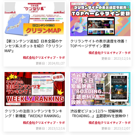
【新コンテンツ追加】日本全国のケ
クリランサイトの表示速度を改善！
ンセツ系スポットを紹介『クリラン
TOPページデザイン更新
MAP』
株式会社クリエイティブ・ラボ
株式会社クリエイティブ・ラボ
更新日：2023/12/16
更新日：2024/01/27
クリランの注目コンテンツをランキ
渋谷愛ビジョン12/5～ 短編映画
ング！新機能「WEEKLY RANKING」
『ROADING...』主題歌MVを放映中！
株式会社クリエイティブ・ラボ
株式会社クリエイティブ・ラボ
更新日：2023/12/16
更新日：2023/12/07