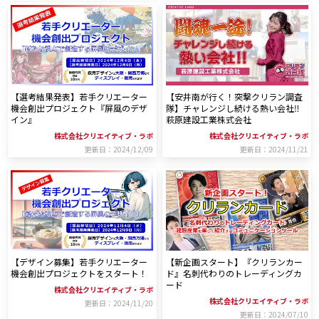
【選考結果発表】若手クリエーター
【安井南が行く！突撃クリラン調査
機会創出プロジェクト『屏風のデザ
隊】チャレンジし続ける熱い会社‼
イン』
萩原建設工業株式会社
株式会社クリエイティブ・ラボ
株式会社クリエイティブ・ラボ
更新日：2024/12/09
更新日：2024/11/21
【デザイン募集】若手クリエーター
【新企画スタート】『クリランカー
機会創出プロジェクトをスタート！
ド』名刺代わりのトレーディングカ
ード
株式会社クリエイティブ・ラボ
株式会社クリエイティブ・ラボ
更新日：2024/11/20
更新日：2024/07/10