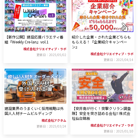
プロジェクト
検索する
【新作公開】建設応援バラエティ番
紹介した企業・された企業どちらも
組『Weekly Cre-lan』vol.1
もらえる！『企業紹介キャンペー
ン』
株式会社クリエイティブ・ラボ
株式会社クリエイティブ・ラボ
リセット
更新日：2025/05/02
更新日：2025/04/14
建設業界のうまくいく採用戦略は外
【安井南が行く！突撃クリラン調査
国人人材チームビルディング
隊】安全を突き詰める会社‼ 株式会
社仙台銘板
株式会社アクタム
株式会社クリエイティブ・ラボ
更新日：2025/03/24
更新日：2025/01/10