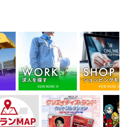
WORK
SHOP
個
求
シ
人
人
ョ
協
を
ッ
賛
探
ピ
ペ
す
ン
ー
グ
ジ
を
楽
し
む
ク
ラ
リ
ン
ラ
ド・
ン
カ
MAP
ー