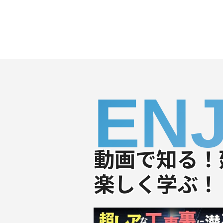
EN
動画で知る！
楽しく学ぶ！