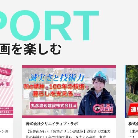
PORT
画を楽しむ
株式会社クリエイティブ・ラボ
株式
ラン調
【安井南が行く！突撃クリラン調査隊】誠実さと技術力
【未来
和の精神と100年の技術で暮らしを支える会社 丸彦渡
に！