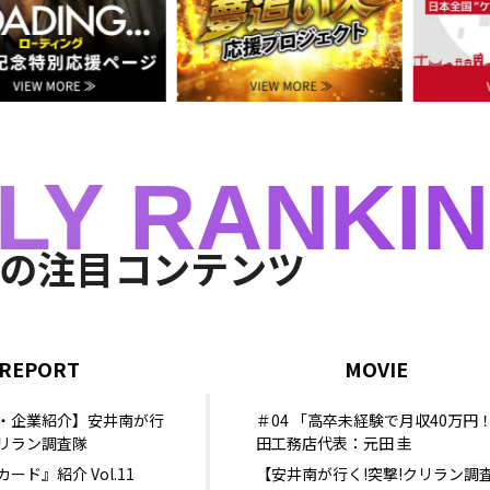
・
学
ぶ
LY RANKI
Dの
注目コンテンツ
REPORT
MOVIE
・企業紹介】安井南が行
＃04 「高卒未経験で月収40万円
リラン調査隊
田工務店代表：元田 圭
ード』紹介 Vol.11
【安井南が行く!突撃!クリラン調