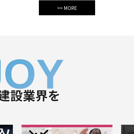
>> MORE
JOY
建設業界を