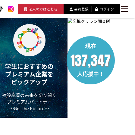
法人の方はこちら
会員登録
ログイン
現在
137,347
学生におすすめの
プレミアム企業を
人応援中！
ピックアップ
建設産業の未来を切り開く
プレミアムパートナー
～Go The Future～