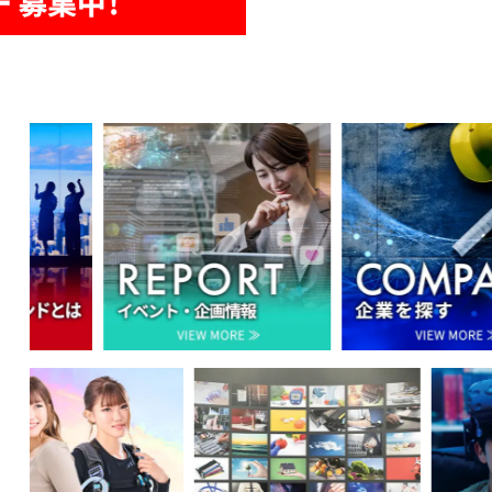
ARTICLE
COMPANY
建
企
設
業
行
を
界
探
の
す
記
事
を
読
む
ク
CL.AMB
MOVI
リ
公
ラ
認
ン
ア
GP
ン