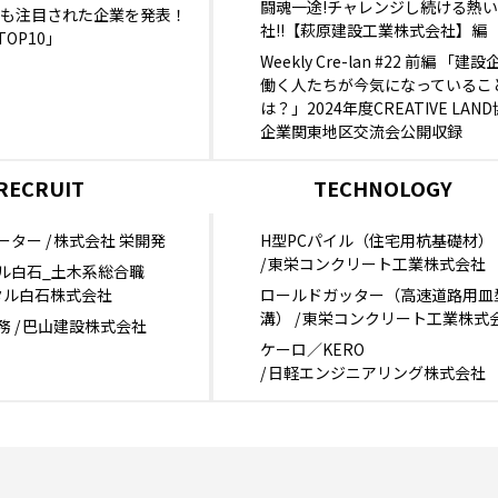
闘魂一途!チャレンジし続ける熱
度最も注目された企業を発表！
社!!【萩原建設工業株式会社】編
OP10」
Weekly Cre-lan #22 前編 「建
働く人たちが今気になっているこ
は？」2024年度CREATIVE LAN
企業関東地区交流会公開収録
RECRUIT
TECHNOLOGY
ーター
株式会社 栄開発
H型PCパイル（住宅用杭基礎材）
東栄コンクリート工業株式会社
ル白石_土木系総合職
タル白石株式会社
ロールドガッター（高速道路用皿
溝）
東栄コンクリート工業株式
務
巴山建設株式会社
ケーロ／KERO
日軽エンジニアリング株式会社