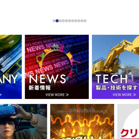
NEWS
TECH
最
製
新
品・
情
技
報
術
を
探
す
E
RE
夢
動
ROADING
追
画
い
で
人
知