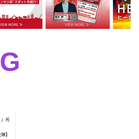
ド
NG
！」元
査隊】