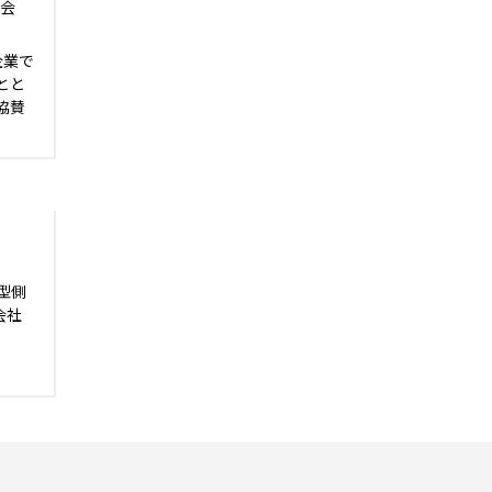
い会
設企業で
とと
D協賛
型側
会社