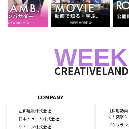
バ
る
サ
ダ
ー
WEEK
CREATIVELAN
COMPANY
古郡建設株式会社
【採用動画
く！突撃ク
日本ヒューム株式会社
『クリランカ
ケイコン株式会社