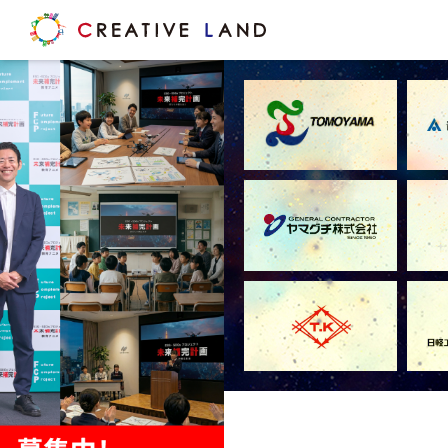
ク
リ
エ
イ
テ
ィ
ブ
ラ
ン
ド
ホ
ー
ム