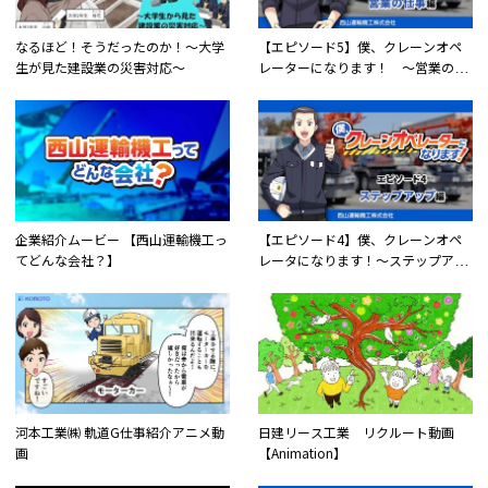
エンタメ
働く機械
ドラマ・映画
知識・教養・教育
なるほど！そうだったのか！～大学
【エピソード5】僕、クレーンオペ
企業紹介
製品・技術紹介
生が見た建設業の災害対応～
レーターになります！ 〜営業の仕
事編〜
アニメ
電子書籍
シリーズ
【ゆっくりケンセツ】シリーズ
【キオク的トラベル】 KIOKUTEKI TRAVEL
企業紹介ムービー 【西山運輸機工っ
【エピソード4】僕、クレーンオペ
噂の土木応援チームデミーとマツ
てどんな会社？】
レータになります！〜ステップアッ
『Weekly Cre-Lan』
プ編〜
TOKYO MX『ももいろインフラーZ』
ウシワカ−日本のインフラを守る技能者たちの挑戦−
並び順
河本工業㈱ 軌道G仕事紹介アニメ動
日建リース工業 リクルート動画
新着動画
人気順
最終更新日
画
【Animation】
ランダム