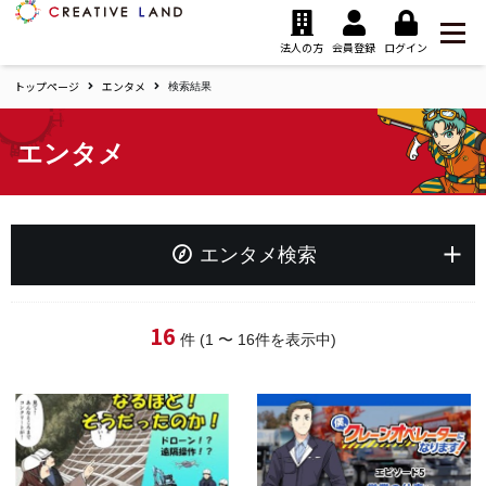
ク
リ
法人の方
会員登録
ログイン
エ
トップページ
エンタメ
イ
検索結果
テ
ィ
エンタメ
ブ
ラ
ン
ド
ホ
エンタメ検索
ー
ム
キーワード
16
件 (1 〜 16件を表示中)
タグ
夢追い人応援プロジェクト