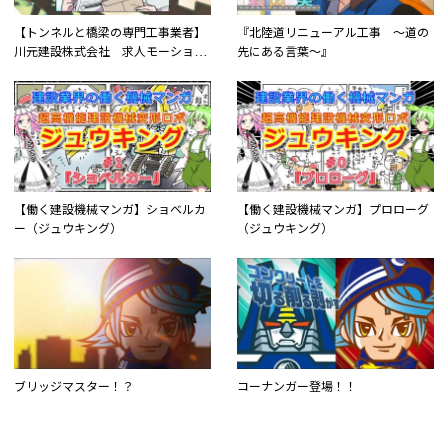
【トンネルと橋梁の専門工事業者】
『北陸道リニューアル工事 ～道の
川元建設株式会社 求人モーション
先にある言葉～』
コミック！入社後の流れがわかる！
【働く建設機械マンガ】ショベルカ
【働く建設機械マンガ】プロローグ
ー（ジュウキング）
（ジュウキング）
ブリッジマスター！？
コーナンガー登場！！