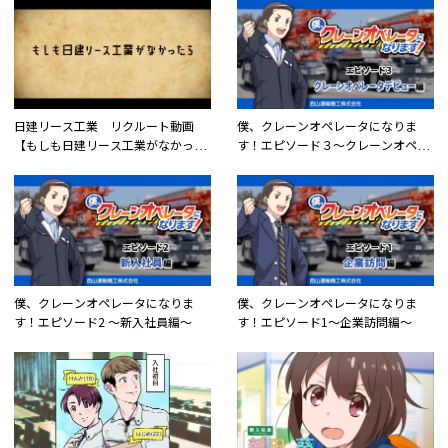
検索
日建リース工業 リクルート動画
僕、クレーンオペレータになりま
リセット
【もしも日建リース工業がなかった
す！エピソード３〜クレーンオペレ
ら】
ータデビュー編〜
僕、クレーンオペレータになりま
僕、クレーンオペレータになりま
す！エピソード2 〜新入社員編〜
す！エピソード1〜企業訪問編〜