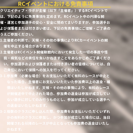
RCイベントにおける免責事項
クリエイティブ・ラボが主催（以下「主催者」）するRCイベントで
は、下記のように免責事項を定めます。RCイベント中の円滑な開
催・運営と参加選手の安心・安全に努めてまいりますが、参加選手お
よび保護者または付き添い者は、下記の免責事項にご理解・ご了承の
うえご参加ください。
1.主催者の判断で、天候・その他の事情によりRCカーイベントの開
催を中止する場合があります。
2.主催者はRCイベント開催期間内において発生した一切の事故や怪
我・病気などの責任を負いかねますことをあらかじめご了承くださ
い。参加選手および保護者または付き添い者の皆様については、自
己責任において保険への加入を行ってください。
3-1.参加費（必要な場合）をお支払いいただく有料のレースが中止と
なった場合、主催者にお支払いいただいた参加費以上の返金・補
償はいたしかねます。天候・その他の事情により、有料のレース
が開催途中で中止された場合、参加費の返金は参加が成立してい
ない選手に対してのみ行うものとし、参加が成立している選手へ
の返金はいたしかねます。
3-2.複数のクラスに申し込んだ際、参加費をお支払いいただくいずれ
かの有料のクラスに参加し、かつ参加が成立した場合には、当日
開催される以降のレースが中止となっても参加費の返金はいたし
かねます。