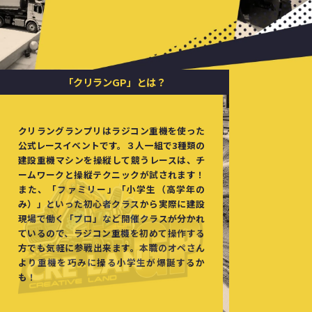
ド
が
開
催
す
「クリランGP」とは？
る
ラ
クリラングランプリはラジコン重機を使った
ジ
公式レースイベントです。３人一組で3種類の
コ
建設重機マシンを操縦して競うレースは、チ
ン
ームワークと操縦テクニックが試されます！
また、「ファミリー」「小学生（高学年の
重
み）」といった初心者クラスから実際に建設
機
現場で働く「プロ」など開催クラスが分かれ
グ
ているので、ラジコン重機を初めて操作する
方でも気軽に参戦出来ます。本職のオペさん
ラ
より重機を巧みに操る小学生が爆誕するか
ン
も！
プ