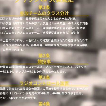
コ
を
ン
チ
参加チームのクラス分け
体
ェ
□ファミリーの部：最低子供１名+大人２名のチームが対象
験
ッ
□小学生（高学年）のみの部：小学生（４～６年生）の３人組が対象
会
□大人の部：大人のみのチーム（建設業従事者を含まない）が対象
ク
□プロの部：大人のみのチーム（建設業従事者を含む）が対象
を
す
開
※上記のほかにも、大会によって特別に企画されたり追加されたりす
る
るクラスがあります。募集内容、参加資格などは各大会の申込用紙
催
に明示されます。
の
記
競技車
事
競技車の種類競技車のスケールは、ブルドーザーRC1/16、バックホ
ーRC1/14、ダンプカーRC1/20以下のものとします。
を
チ
ラジオコントロール装置
ェ
法律で定められた周波数の範囲内の電波を使用するもので、レースの
ッ
参加にはナローバンド対応の27MHz帯、40MHz帯プロポまたは、
2.4GHz帯プロポが必要です。
ク