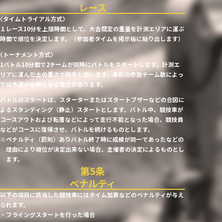
す
レース
る
〈タイムトライアル方式〉
１レース10分を上限時間として、大会既定の重量を計測エリアに運ぶ
時間で順位を決定します。（参加者タイムを掲示板に貼り出します）
〈トーナメント方式〉
1バトル10分間で2チームが同時にバトルをスタートします。計測エ
リアに運んだ土の重さで相手と競います。事前の参加チーム数によっ
ては予選が必要となる場合があります。
バトルのスタートは、スターターまたはスタートブザーなどの合図に
よるスタンディング（静止）スタートとします。バトル中、競技車が
コースアウトおよび転覆などによって走行不能となった場合、競技員
などがコースに復帰させ、バトルを続けるものとします。
※ペナルティ（罰則）ありバトル終了時に成績が同一であったなどの
理由により順位が決定出来ない場合、主催者の決定によるものとし
ます。
ペナルティ
以下の項目に該当した競技車にはタイム加算などのペナルティが与え
られます。
・フライングスタートを行った場合