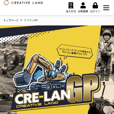
ク
リ
法人の方
会員登録
ログイン
エ
トップページ
イ
クリランGP
テ
cre-
ィ
lan
ブ
ラ
GP
ン
ク
ド
リ
ホ
エ
ー
ム
イ
テ
ィ
ブ・
ラ
ン