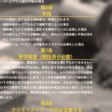
・コースアウト(走行不能)の場合
失格
以下の項目にあてはまる競技者は、失格とされます。
・操縦系統のトラブルなどで操縦不能となった場合
・競技車についての規定に違反する車両でレースに出場した場合
・その他フェアプレイの精神に反し、他のレース参加者に不快の念を
おこさせる行為のあった場合
・参加チーム（クラス）の対象外のクラスでの出場をした場合
車体検査（競技員が必要）
すべての競技車は、競技車についての規定を満たすものであるかレー
ス前後に車体検査が行なわれ、規定に反する部分がある場合は、修正
されない限りレースへの参加はできません。レース中はいつでも再車
検が行なわれるものとします。レース中の再車検において競技車につ
いての規定に反する部分が発見された場合は、それまでのレース記録
はすべて無効とされると共に違反部分が修正されない限り、レースへ
の参加はできません。競技車の違反については使用選手がその責任を
負います。
クリエイティブ・ラボが主催する