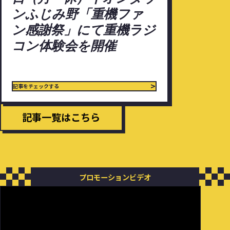
案
タ
ンふじみ野「重機ファ
イ
内】
ウ
コ
ン感謝祭」にて重機ラジ
11
ン
ー
コン体験会を開催
月
ふ
技
4
じ
建
日
み
大
>
記事をチェックする
（月・
野
会
休）
「重
2025.9.27
記事一覧はこちら
イ
機
の
オ
フ
記
ン
ァ
事
タ
ン
を
ウ
プロモーションビデオ
感
チ
ン
謝
ェ
ふ
祭」
ッ
じ
に
ク