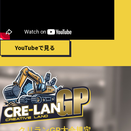
み
て
す
野
重
る
「重
機
機
ラ
フ
ジ
ァ
コ
YouTubeで見る
ン
ン
感
体
謝
験
祭」
会
に
を
て
開
重
催
機
の
ラ
記
ジ
事
クリランGP大会規定