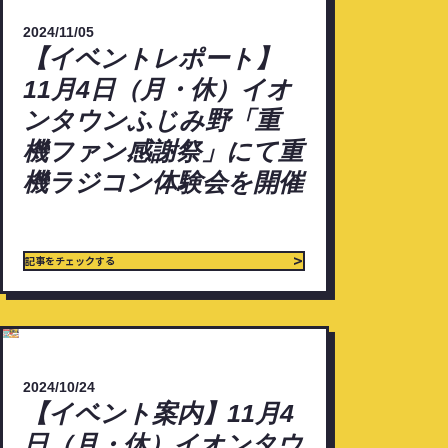
ベ
つ
2024/11/05
ン
く
【イベントレポート】
ト
ば
11月4日（月・休）イオ
レ
豊
ンタウンふじみ野「重
ポ
里
機ファン感謝祭」にて重
ー
ケ
機ラジコン体験会を開催
ト】
ン
11
セ
月
ツ
>
記事をチェックする
4
ラ
日
ン
（月・
ド
【イ
休）
祭
ベ
イ
り
2024/10/24
ン
オ
【イベント案内】11月4
in
ト
ン
日（月・休）イオンタウ
タ