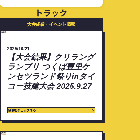
トラック
大会成績・イベント情報
【大
会
2025/10/21
結
【大会結果】クリラング
果】
ランプリ つくば豊里ケ
ク
ンセツランド祭りinタイ
リ
コー技建大会 2025.9.27
ラ
ン
グ
>
記事をチェックする
ラ
ン
プ
【イ
リ