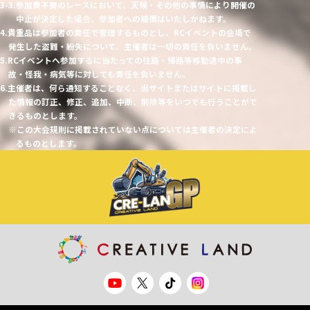
3-3.参加費不要のレースにおいて、天候・その他の事情により開催の
中止が決定した場合、参加者への補償はいたしかねます。
4.貴重品は参加者の責任で管理するものとし、RCイベントの会場で
発生した盗難・紛失について、主催者は一切の責任を負いません。
5.RCイベントへ参加するに当たっての往路・帰路等移動途中の事
故・怪我・病気等に対しても責任を負いません。
6.主催者は、何ら通知することなく、当サイトまたはサイトに掲載し
た情報の訂正、修正、追加、中断、削除等をいつでも行うことがで
きるものとします。
※この大会規則に掲載されていない点については主催者の決定によ
るものとします。