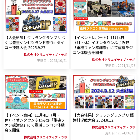
ラジコン重機大会「クリラングランプリ」
検索する
【大会結果】クリラングランプリ つ
【イベントレポート】11月4日
くば豊里ケンセツランド祭りinタイ
（月・休）イオンタウンふじみ野
コー技建大会 2025.9.27
「重機ファン感謝祭」にて重機ラジ
コン体験会を開催
株式会社クリエイティブ・ラボ
リセット
株式会社クリエイティブ・ラボ
更新日：2025/10/21
更新日：2024/11/06
【イベント案内】11月4日（月・
【大会結果】クリラングランプリ 姫
休）イオンタウンふじみ野「重機フ
路科学館大会 2024.8.12
ァン感謝祭」にて重機ラジコン体験
株式会社クリエイティブ・ラボ
会を開催
更新日：2024/08/16
株式会社クリエイティブ・ラボ