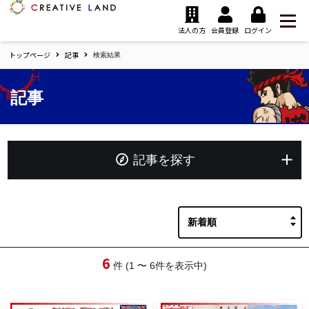
ク
リ
法人の方
会員登録
ログイン
エ
トップページ
記事
イ
検索結果
テ
ィ
記事
ブ
ラ
ン
ド
ホ
記事を探す
ー
ム
フリーワード
6
カテゴリー
件 (1 〜 6件を表示中)
選択する