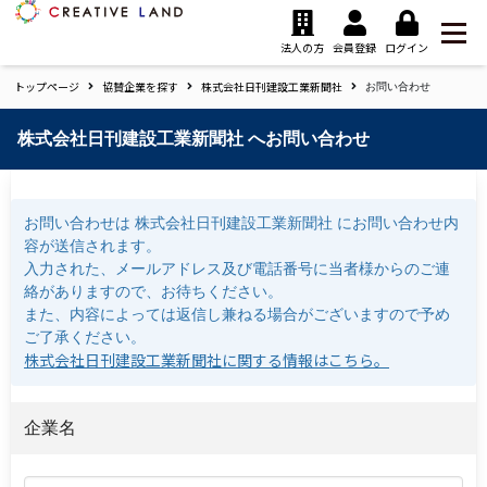
ク
リ
法人の方
会員登録
ログイン
エ
トップページ
協賛企業を探す
株式会社日刊建設工業新聞社
イ
お問い合わせ
テ
ィ
株式会社日刊建設工業新聞社 へお問い合わせ
ブ
ラ
ン
お問い合わせは 株式会社日刊建設工業新聞社 にお問い合わせ内
ド
容が送信されます。
ホ
入力された、メールアドレス及び電話番号に当者様からのご連
ー
絡がありますので、お待ちください。
ム
また、内容によっては返信し兼ねる場合がございますので予め
ご了承ください。
株式会社日刊建設工業新聞社に関する情報はこちら。
企業名