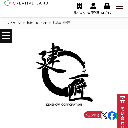
ク
リ
法人の方
会員登録
ログイン
エ
トップページ
協賛企業を探す
イ
株式会社建匠
テ
ィ
ブ
ラ
ン
ド
ホ
ー
ム
お問い合わせ
シェアする