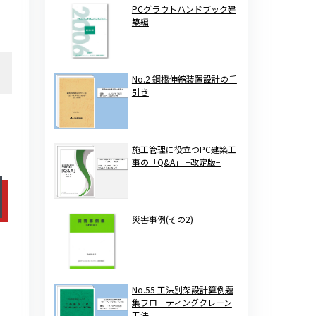
PCグラウトハンドブック建
築編
No.2 鋼橋伸縮装置設計の手
引き
施工管理に役立つPC建築工
事の「Q&A」 −改定版−
災害事例(その2)
No.55 工法別架設計算例題
集フロ－ティングクレーン
工法