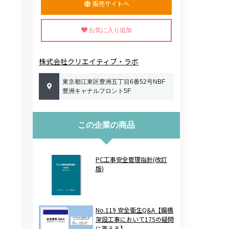
販売サイトへ
お気に入り追加
株式会社クリエイティブ・ラボ
東京都江東区豊洲五丁目6番52号NBF
豊洲キャナルフロント5F
この企業の商品
PC工事安全管理指針(改訂
版)
No.119 安全衛生Q&A【鋼橋
架設工事において175の疑問
に答える】