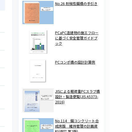
No.26 耐候性鋼橋の手引き
PCaPC造建物の施エフロー
に基づく安全管理ガイドブ
ック
PCコンポ橋の設計計算例
JISによる軽荷重PCスラブ橋
設計・製造便覧(JIS A5373-
2016)
No.114 鋼コンクリート合
成床版 維持管理の計画資
料(改訂 第2版)