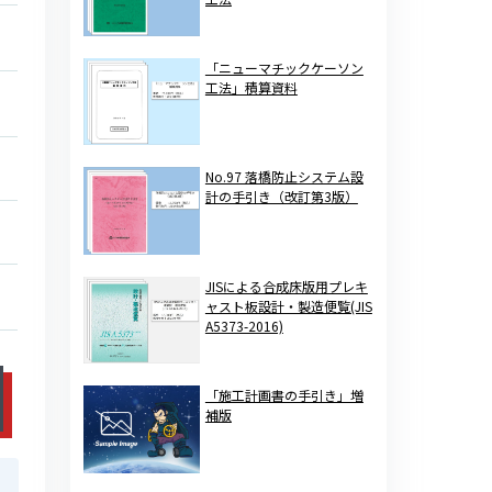
「ニューマチックケーソン
工法」積算資料
No.97 落橋防止システム設
計の手引き（改訂第3版）
JISによる合成床版用プレキ
ャスト板設計・製造便覧(JIS
A5373-2016)
「施工計画書の手引き」増
補版