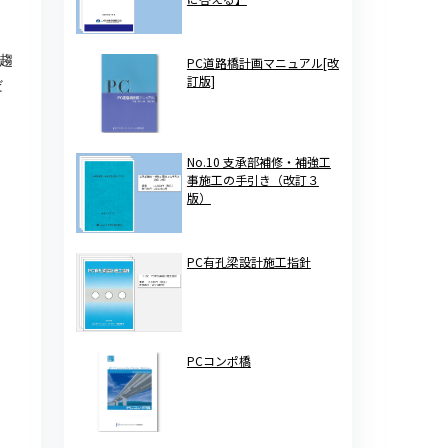
趨
PC道路橋計画マニュアル[改
訂版]
だ
No.10 支承部補修・補強工
事施工の手引き（改訂３
版）
PC有孔梁設計施工指針
PCコンポ橋