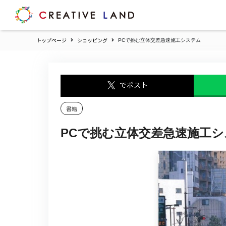
ク
リ
エ
トップページ
ショッピング
PCで挑む立体交差急速施工システム
イ
テ
ィ
ブ
でポスト
ラ
ン
ド
書籍
ホ
ー
PCで挑む立体交差急速施工
ム