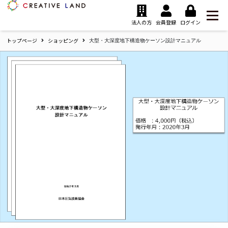
ク
リ
法人の方
会員登録
ログイン
エ
トップページ
ショッピング
イ
大型・大深度地下構造物ケーソン設計マニュアル
テ
ィ
ブ
ラ
ン
ド
ホ
ー
ム