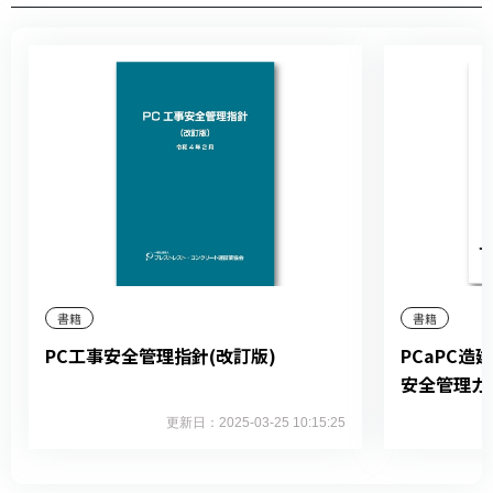
書籍
書籍
PC工事安全管理指針(改訂版)
PCaPC
安全管理ガ
更新日：2025-03-25 10:15:25