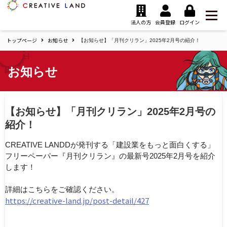
ク
リ
法人の方
会員登録
ログイン
エ
トップページ
お知らせ
イ
【お知らせ】「月刊クリラン」2025年2月号の紹介！
テ
ィ
お知らせ
ブ
ラ
ン
ド
【お知らせ】「月刊クリラン」2025年2月号の
ホ
紹介！
ー
ム
CREATIVE LANDDが発刊する「建設業をもっと面白くする」
フリーペーパー『月刊クリラン』の最新号2025年2月号を紹介
します！
詳細はこちらをご確認ください。
https://creative-land.jp/post-detail/427