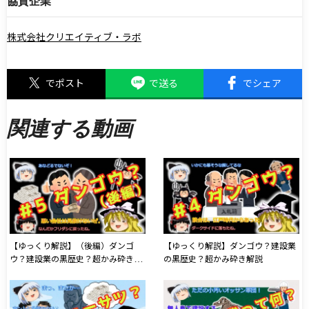
協賛企業
株式会社クリエイティブ・ラボ
でポスト
で送る
でシェア
関連する動画
【ゆっくり解説】（後編）ダンゴ
【ゆっくり解説】ダンゴウ？建設業
ウ？建設業の黒歴史？超かみ砕き解
の黒歴史？超かみ砕き解説
説