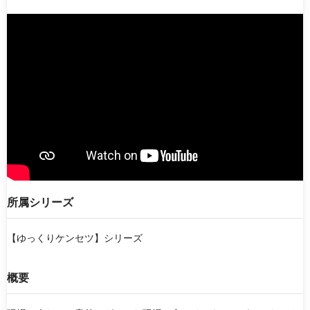
エンタメ
働く機械
ドラマ・映画
知識・教養・教育
企業紹介
製品・技術紹介
アニメ
電子書籍
シリーズ
【ゆっくりケンセツ】シリーズ
【キオク的トラベル】 KIOKUTEKI TRAVEL
噂の土木応援チームデミーとマツ
『Weekly Cre-Lan』
TOKYO MX『ももいろインフラーZ』
所属シリーズ
ウシワカ−日本のインフラを守る技能者たちの挑戦−
【ゆっくりケンセツ】シリーズ
並び順
概要
新着動画
人気順
最終更新日
ランダム