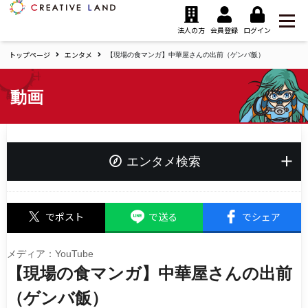
ク
リ
法人の方
会員登録
ログイン
エ
トップページ
エンタメ
イ
【現場の食マンガ】中華屋さんの出前（ゲンバ飯）
テ
ィ
動画
ブ
ラ
ン
ド
ホ
エンタメ検索
ー
ム
キーワード
でポスト
で送る
でシェア
メディア：YouTube
【現場の食マンガ】中華屋さんの出前
タグ
夢追い人応援プロジェクト
（ゲンバ飯）