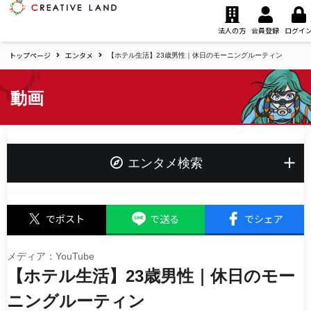
ク
リ
法人の方
会員登録
ログイ
エ
トップページ
エンタメ
イ
【ホテル生活】23歳男性｜休日のモーニングルーティン
テ
ィ
動画
ブ
ラ
ン
ド
ホ
エンタメ検索
ー
ム
キーワード
でポスト
で送る
でシェア
メディア：YouTube
【ホテル生活】23歳男性｜休日のモー
タグ
夢追い人応援プロジェクト
ニングルーティン