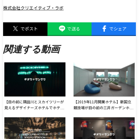
株式会社クリエイティブ・ラボ
でポスト
で送る
でシェア
関連する動画
【目の前に隅田川とスカイツリーが
【2019年11月開業ホテル】新国立
見えるデザイナーズホテルでホテル
競技場が目の前の三井ガーデンホテ
リモートワーク】
ルでプレミアムな宿泊をしてきた