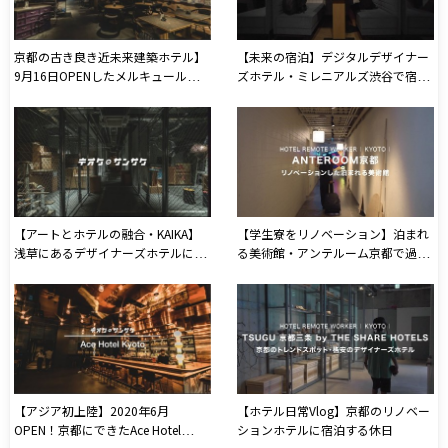
京都の古き良き近未来建築ホテル】
【未来の宿泊】デジタルデザイナー
9月16日OPENしたメルキュール京
ズホテル・ミレニアルズ渋谷で宿
都ステーションに宿泊・リモートワ
泊・リモートワーク
ーク
【アートとホテルの融合・KAIKA】
【学生寮をリノベーション】泊まれ
浅草にあるデザイナーズホテルに3
る美術館・アンテルーム京都で過ご
人で宿泊・リモートワークしてきた
す1日
【アジア初上陸】2020年6月
【ホテル日常Vlog】京都のリノベー
OPEN！京都にできたAce Hotel
ションホテルに宿泊する休日