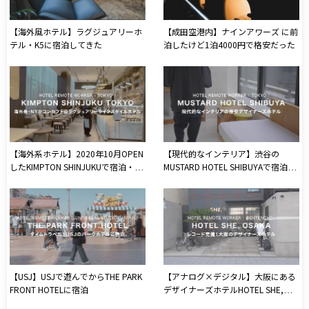
【海外風ホテル】ラグジュアリーホ
【成田空港内】ナインアワーズ に前
テル・K5に宿泊してきた
泊したけど1泊4000円で格安だった
【海外系ホテル】2020年10月OPEN
【現代的なインテリア】渋谷の
したKIMPTON SHINJUKUで宿泊・リ
MUSTARD HOTEL SHIBUYAで宿泊・
モートワーク
リモートワーク
【USJ】USJで遊んでからTHE PARK
【アナログ×デジタル】大阪にある
FRONT HOTELに宿泊
デザイナーズホテルHOTEL SHE,で
宿泊・リモートワーク