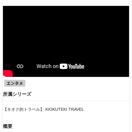
エンタメ
働く機械
ドラマ・映画
知識・教養・教育
企業紹介
製品・技術紹介
アニメ
電子書籍
シリーズ
【ゆっくりケンセツ】シリーズ
【キオク的トラベル】 KIOKUTEKI TRAVEL
噂の土木応援チームデミーとマツ
『Weekly Cre-Lan』
エンタメ
TOKYO MX『ももいろインフラーZ』
ウシワカ−日本のインフラを守る技能者たちの挑戦−
所属シリーズ
並び順
【キオク的トラベル】 KIOKUTEKI TRAVEL
新着動画
人気順
最終更新日
概要
ランダム