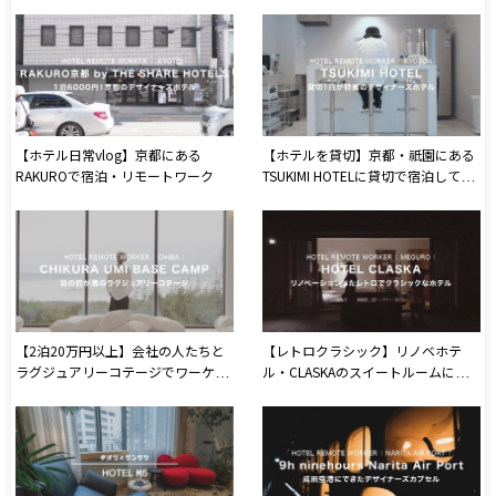
Kyotoで宿泊・リモートワーク
【ホテル日常vlog】京都にある
【ホテルを貸切】京都・祇園にある
RAKUROで宿泊・リモートワーク
TSUKIMI HOTELに貸切で宿泊してき
た
【2泊20万円以上】会社の人たちと
【レトロクラシック】リノベホテ
ラグジュアリーコテージでワーケー
ル・CLASKAのスイートルームに宿
ション
泊してきた