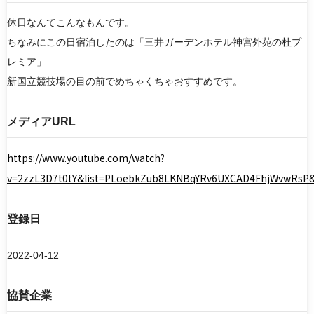
休日なんてこんなもんです。
ちなみにこの日宿泊したのは「三井ガーデンホテル神宮外苑の杜プ
検索
レミア」
新国立競技場の目の前でめちゃくちゃおすすめです。
リセット
メディアURL
https://www.youtube.com/watch?
v=2zzL3D7t0tY&list=PLoebkZub8LKNBqYRv6UXCAD4FhjWvwRsP&
登録日
2022-04-12
協賛企業