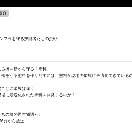
紹介
ンフラを守る技能者たちの挑戦−
れる橋を錆から守る「塗料」。
く橋を守る塗料を作りだすには、塗料が現場の環境に最適化できている
場ごとに環境は違う。
現場に最適化された塗料を開発するのか？
う。
たちの橋の再生物語～』
56分から放送