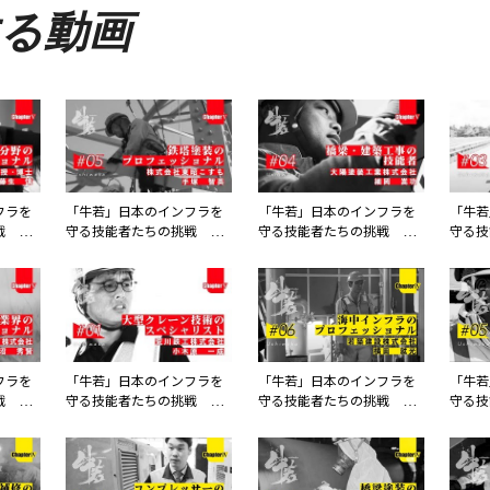
る動画
フラを
「牛若」日本のインフラを
「牛若」日本のインフラを
「牛若
戦 第
守る技能者たちの挑戦 第
守る技能者たちの挑戦 第
守る技
大学准教
五章 第5話 株式会社東昭
五章 第4話 大陽塗装工業
五章 
こすも
株式会社
式会社
フラを
「牛若」日本のインフラを
「牛若」日本のインフラを
「牛若
戦 第
守る技能者たちの挑戦 第
守る技能者たちの挑戦 第
守る技
ュリティ
五章 第1話 荒川鉄工株式
四章 第6話 若築建設株式
四章 
会社
会社
ケーデ