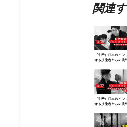
関連す
「牛若」日本のイン
守る技能者たちの挑
五章 第6話 金沢
授
「牛若」日本のイン
守る技能者たちの挑
五章 第2話 セキ
スタッフ株式会社