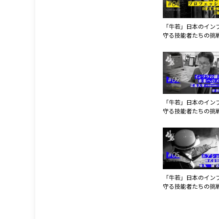
「牛若」日本のイン
守る技能者たちの挑
四章 第4話 日進
会社
「牛若」日本のイン
守る技能者たちの挑
三章 第9話 広島大
学院先進理工系科学
教授
「牛若」日本のイン
守る技能者たちの挑
三章 第5話 株式会
カムラ