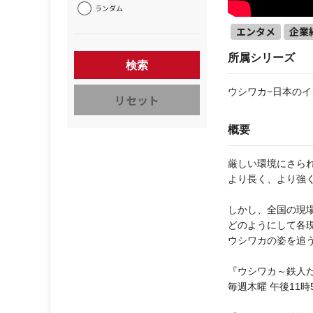
ランダム
エンタメ
企業
所属シリーズ
検索
ウシワカ−日本のイ
リセット
概要
厳しい環境にさら
より長く、より強
しかし、全国の現
どのようにして各
ウシワカの姿を追
『ウシワカ～鉄人
毎週木曜 午後11時