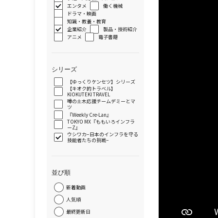
エンタメ
働く機械
ドラマ・映画
知識・教養・教育
企業紹介
製品・技術紹介
アニメ
電子書籍
シリーズ
【ゆっくりケンセツ】シリーズ
【キオク的トラベル】
KIOKUTEKI TRAVEL
噂の土木応援チームデミーとマ
ツ
『Weekly Cre-Lan』
TOKYO MX『ももいろインフラ
ーZ』
ウシワカ−日本のインフラを守る
技能者たちの挑戦−
並び順
新着動画
人気順
最終更新日