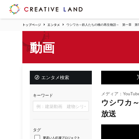
ク
リ
エ
トップページ
エンタメ
ウシワカ～鉄人たちの橋の再生物語～ 第一章 第5話
イ
テ
ィ
動画
ブ
ラ
ン
ド
ホ
エンタメ検索
ー
ム
メディア：YouTub
キーワード
ウシワカ～
放送
タグ
夢追い人応援プロジェクト