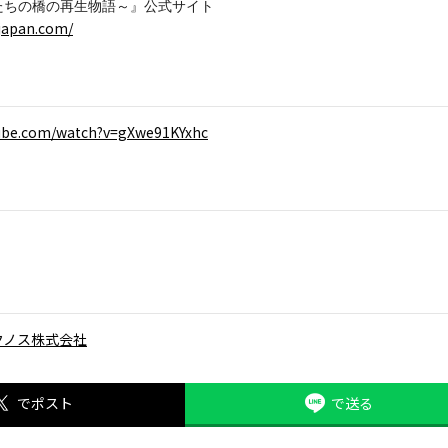
たちの橋の再生物語～』公式サイト
-japan.com/
tube.com/watch?v=gXwe91KYxhc
クノス株式会社
でポスト
で送る