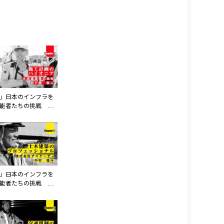
」日本のインフラを
能者たちの挑戦 第
第3話 大成建設様株
」日本のインフラを
能者たちの挑戦 第
第5話 株式会社アイ
ィ