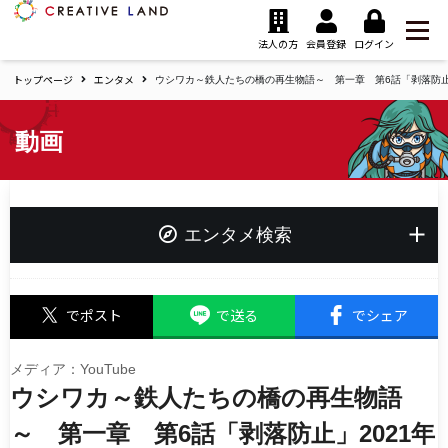
ク
リ
法人の方
会員登録
ログイン
エ
トップページ
エンタメ
イ
ウシワカ～鉄人たちの橋の再生物語～ 第一章 第6話「剥落防止」
テ
ィ
動画
ブ
ラ
ン
ド
ホ
エンタメ検索
ー
ム
キーワード
でポスト
で送る
でシェア
メディア：YouTube
ウシワカ～鉄人たちの橋の再生物語
タグ
夢追い人応援プロジェクト
～ 第一章 第6話「剥落防止」2021年