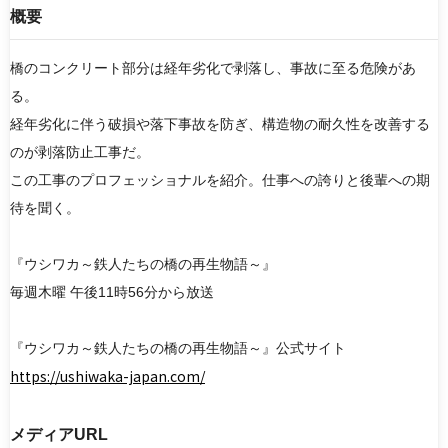
概要
橋のコンクリート部分は経年劣化で剥落し、事故に至る危険があ
検索
る。
経年劣化に伴う破損や落下事故を防ぎ、構造物の耐久性を改善する
リセット
のが剥落防止工事だ。
この工事のプロフェッショナルを紹介。仕事への誇りと後輩への期
待を聞く。
『ウシワカ～鉄人たちの橋の再生物語～』
毎週木曜 午後11時56分から放送
『ウシワカ～鉄人たちの橋の再生物語～』公式サイト
https://ushiwaka-japan.com/
メディアURL