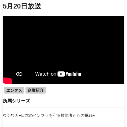
エンタメ
働く機械
5月20日放送
ドラマ・映画
知識・教養・教育
企業紹介
製品・技術紹介
アニメ
電子書籍
シリーズ
【ゆっくりケンセツ】シリーズ
【キオク的トラベル】 KIOKUTEKI TRAVEL
噂の土木応援チームデミーとマツ
『Weekly Cre-Lan』
TOKYO MX『ももいろインフラーZ』
ウシワカ−日本のインフラを守る技能者たちの挑戦−
エンタメ
企業紹介
所属シリーズ
並び順
新着動画
人気順
最終更新日
ウシワカ−日本のインフラを守る技能者たちの挑戦−
ランダム