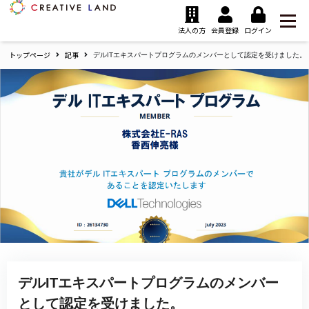
ク
リ
法人の方
会員登録
ログイン
エ
トップページ
記事
イ
デルITエキスパートプログラムのメンバーとして認定を受けました。
テ
ィ
ブ
ラ
ン
ド
ホ
ー
ム
デルITエキスパートプログラムのメンバー
として認定を受けました。