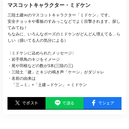
マスコットキャラクター・ミドケン
三陸土建㈱のマスコットキャラクター「ミドケン」です。
安全チョッキや看板のすみっこなどでよく目撃されます。探し
てみてね！
ちなみに、いろんなポーズのミドケンがどんどん増えてる…ら
しい（描いてる人の気分による）
〈ミドケンに込められたメッセージ〉
・岩手県鳥のキジをイメージ
・尾や羽根などの数が3本(三陸の三)
・三陸土「建」とキジの鳴き声「ケーン」がダジャレ
・名前の由来は
「三→ミ」+「土建→ドケン」 = ミドケン
でポスト
で送る
でシェア