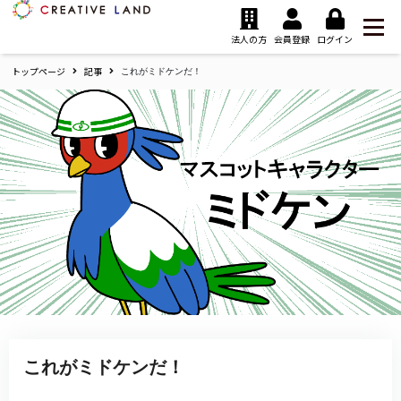
ク
リ
法人の方
会員登録
ログイン
エ
トップページ
記事
イ
これがミドケンだ！
テ
ィ
ブ
ラ
ン
ド
ホ
ー
ム
これがミドケンだ！