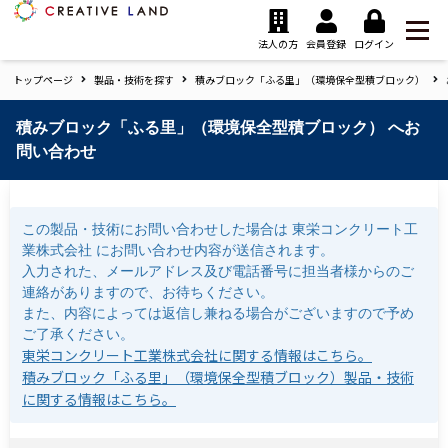
ク
リ
法人の方
会員登録
ログイン
エ
トップページ
製品・技術を探す
積みブロック「ふる里」（環境保全型積ブロック）
イ
テ
ィ
積みブロック「ふる里」（環境保全型積ブロック） へお
ブ
問い合わせ
ラ
ン
ド
ホ
この製品・技術にお問い合わせした場合は 東栄コンクリート工
ー
業株式会社 にお問い合わせ内容が送信されます。
ム
入力された、メールアドレス及び電話番号に担当者様からのご
連絡がありますので、お待ちください。
また、内容によっては返信し兼ねる場合がございますので予め
ご了承ください。
東栄コンクリート工業株式会社に関する情報はこちら。
積みブロック「ふる里」（環境保全型積ブロック）製品・技術
に関する情報はこちら。