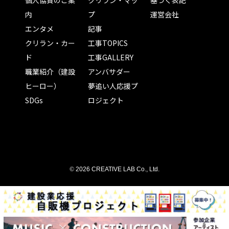
個人協賛のご案
クリラン・マッ
基づく表記
内
プ
運営会社
エンタメ
記事
クリラン・カー
工事TOPICS
ド
工事GALLERY
職業紹介（建設
アンバサダー
ヒーロー）
夢追い人応援プ
SDGs
ロジェクト
©
2026 CREATIVE LAB Co., Ltd.