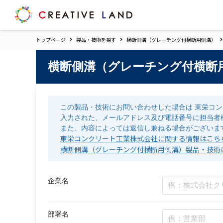
ク
リ
エ
トップページ
製品・技術を探す
横断側溝（グレーチング付横断用側溝）
イ
テ
ィ
横断側溝（グレーチング付横断
ブ
ラ
ン
ド
この製品・技術にお問い合わせした場合は 東栄コン
ホ
入力された、メールアドレス及び電話番号に担当者
ー
また、内容によっては返信し兼ねる場合がございま
ム
東栄コンクリート工業株式会社に関する情報はこち
横断側溝（グレーチング付横断用側溝）製品・技術
企業名
部署名