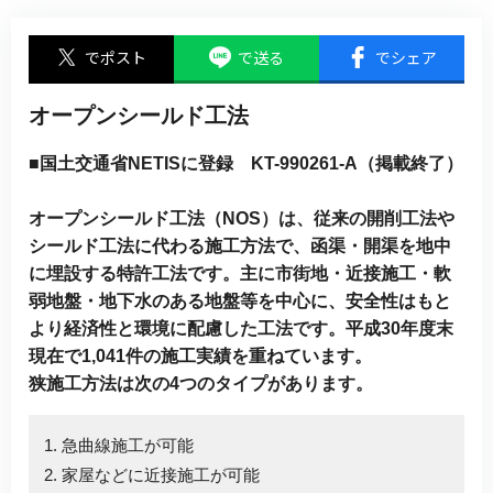
でポスト
で送る
でシェア
オープンシールド工法
■国土交通省NETISに登録 KT-990261-A（掲載終了）
オープンシールド工法（NOS）は、従来の開削工法や
シールド工法に代わる施工方法で、函渠・開渠を地中
に埋設する特許工法です。主に市街地・近接施工・軟
弱地盤・地下水のある地盤等を中心に、安全性はもと
より経済性と環境に配慮した工法です。平成30年度末
現在で1,041件の施工実績を重ねています。
狭施工方法は次の4つのタイプがあります。
1. 急曲線施工が可能
2. 家屋などに近接施工が可能