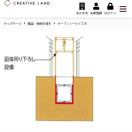
ク
リ
法人の方
会員登録
ログイン
エ
トップページ
製品・技術を探す
イ
オープンシールド工法
テ
ィ
ブ
ラ
ン
ド
ホ
ー
ム