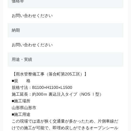
価格帯
お問い合わせください
納期
お問い合わせください
用途・実績
【雨水管整備工事（落合町第205工区）】
■規 格
規格寸法：B1100×H1100×L1500
施工延長：約300ｍ 裏込注入タイプ（NOS Ⅰ型）
■施工場所
山形県山形市
■施工用途
この現場では道が狭く交通量が多かったため、片側車線だ
けでの施工が可能で、即埋め戻しができるオープンシール