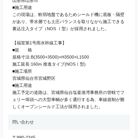
山形県山形市
■施工用途
この現場は、軟弱地盤であるためシールド機に底板・隔壁
があり、帯水層でも土圧バランスを取りながら施工できる
裏込注入タイプ（NOS Ⅰ型）が採用されました。
【福室第1号雨水幹線工事】
■規 格
規格寸法:B(3500+3500)×H3500×L1500
施工延長:160m 推進タイプ(NOSⅠ型)
■施工場所
宮城県仙台市宮城野区
■施工用途
施工予定の道路は、宮城県仙台塩釜港湾事務所の管轄でフ
ェリー埠頭への大型車輌が多く通行する為、車線規制が難
しくオープンシールド工法が採用されました。
問い合わせ
〒990-2345