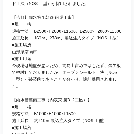
ド工法（NOS Ⅰ型）が採用されました。
【吉野川雨水第１幹線 函渠工事】
■規 格
規格寸法： B2500×H2000×L1500、B2500×H2000×L1500
施工延長： 160ｍ、278m、裏込注入タイプ（NOS Ⅰ型）
■施工場所
山形県南陽市
■施工用途
今現場は地盤が悪いため、簡易土留めではもたず、鋼矢板
で検討しておりましたが、オープンシールド工法（NOS
Ⅰ型）が経済的であることが分かり、設計採用されまし
た。
【雨水管整備工事（内表東 第312工区）】
■規 格
規格寸法： B1000×H1000×L1500
施工延長： 約210ｍ 裏込注入タイプ（NOS Ⅰ型）
■施工場所