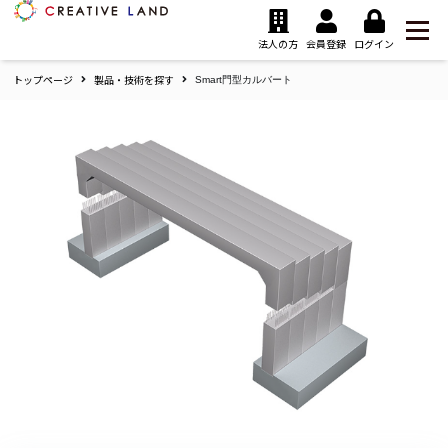
ク
リ
法人の方
会員登録
ログイン
エ
トップページ
製品・技術を探す
イ
Smart門型カルバート
テ
ィ
ブ
ラ
ン
ド
ホ
ー
ム