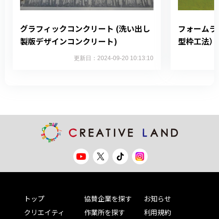
グラフィックコンクリート (洗い出し
フォームラ
製版デザインコンクリート)
型枠工法）
更新日：2024-09-20 10:13:10
トップ
協賛企業を探す
お知らせ
クリエイティ
作業所を探す
利用規約