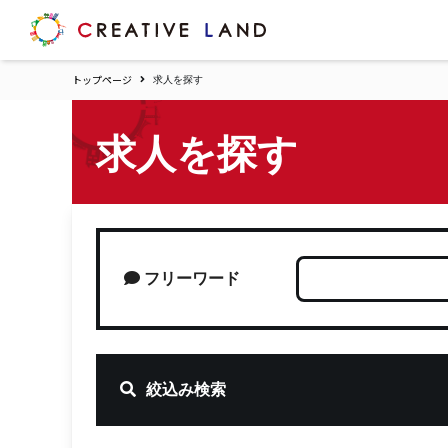
ク
リ
エ
トップページ
求人を探す
イ
テ
ィ
求人を探す
ブ
ラ
ン
ド
ホ
ー
ム
フリーワード
絞込み検索