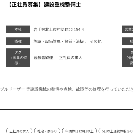
【正社員募集】建設重機整備士
岩手県北上市村崎野22-154-4
本社
営業
施設・設備管理・警備・清掃
その他
職種
、
タグ
経験者歓迎
正社員の求人
（募集の特
、
（会
徴）
ブルドーザー 等建設機械の整備や点検、故障等の修理を行っていただ
正社員の求人
社宅・寮あり
年間休日120日以上
5日以上連続休暇あり