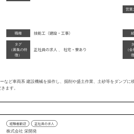
営業
技能⼯（建設・工事）
職種
タグ
正社員の求人
社宅・寮あり
（募集の特
、
（会
徴）
ーなど車両系 建設機械を操作し、掘削や盛土作業、土砂等をダンプに
だきます。
経験者歓迎
正社員の求人
株式会社 栄開発