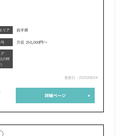
岩手県
エリア
250,000円～
給与
月収
タグ
社の特
徴）
更新日：2025/09/24
き
詳細ページ