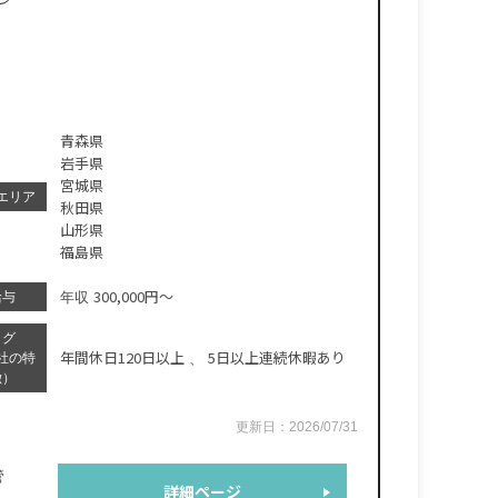
青森県
岩手県
宮城県
エリア
秋田県
山形県
福島県
300,000円～
給与
年収
タグ
年間休日120日以上
5日以上連続休暇あり
社の特
、
徴）
更新日：2026/07/31
管
詳細ページ