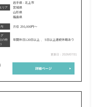
岩手県
- 北上市
宮城県
エリア
山形県
福島県
250,000円～
給与
月収
タグ
年間休日120日以上
5日以上連続休暇あり
社の特
、
徴）
更新日：2026/07/31
積
詳細ページ