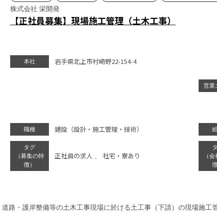
株式会社 栄開発
【正社員募集】現場施工管理（土木工事）
岩手県北上市村崎野22-154-4
本社
営業
建設（設計・施工管理・技術）
職種
タグ
正社員の求人
社宅・寮あり
（募集の特
、
（会
徴）
・道路・護岸整備等の土木工事現場に於ける土工事（下請）の現場施工