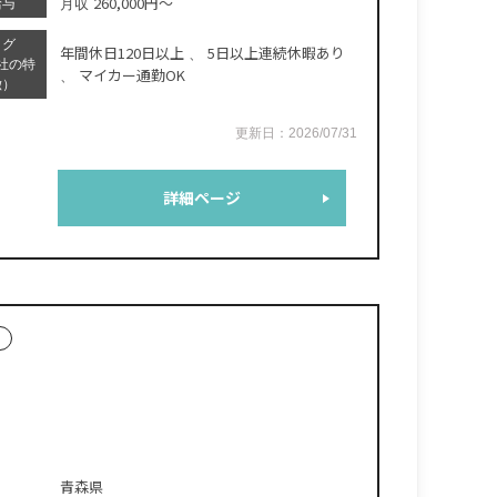
260,000円～
給与
月収
タグ
年間休日120日以上
5日以上連続休暇あり
、
社の特
マイカー通勤OK
、
徴）
更新日：2026/07/31
詳細ページ
青森県