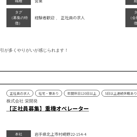
営業
職種
タグ
経験者歓迎
正社員の求人
（募集の特
、
（会
徴）
引が多くやりがいが感じられます！
正社員の求人
社宅・寮あり
年間休日120日以上
5日以上連続休暇あり
株式会社 栄開発
【正社員募集】重機オペレーター
岩手県北上市村崎野22-154-4
本社