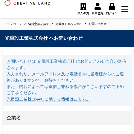
ク
リ
法人の方
会員登録
ログイン
エ
トップページ
協賛企業を探す
光重設工業株式会社
イ
お問い合わせ
テ
ィ
光重設工業株式会社 へお問い合わせ
ブ
ラ
ン
お問い合わせは 光重設工業株式会社 にお問い合わせ内容が送信
ド
されます。
ホ
入力された、メールアドレス及び電話番号に当者様からのご連
ー
絡がありますので、お待ちください。
ム
また、内容によっては返信し兼ねる場合がございますので予め
ご了承ください。
光重設工業株式会社に関する情報はこちら。
企業名