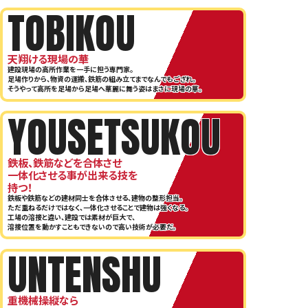
TOBIKOU
天翔ける現場の華
建設現場の高所作業を一手に担う専門家。
足場作りから、物資の運搬、鉄筋の組み立てまでなんでもござれ。
そうやって高所を足場から足場へ華麗に舞う姿はまさに現場の華。
YOUSETSUKOU
鉄板、鉄筋などを合体させ
一体化させる事が出来る技を
持つ！
鉄板や鉄筋などの建材同士を合体させる、建物の整形担当。
ただ重ねるだけではなく、一体化させることで建物は強くなる。
工場の溶接と違い、建設では素材が巨大で、
溶接位置を動かすこともできないので高い技術が必要だ。
UNTENSHU
重機械操縦なら