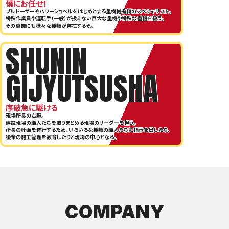
僕にお任せ！
ブルドーザーやパワーショベルをはじめとする重機械操縦のスペシャリスト。
特殊作業員や運転手（一般）が扱えない巨大な重機や特殊な重機を扱う。
その重機にも様々な種類が存在するぞ。
SHUNIN
GIJYUTSUSHA
序破急に駆ける
現場所長の右腕。
建設現場の職人たちを取りまとめる現場のリーダーを担う。
所長の計画を遂行するため、いろいろな種類の職人たちに指示を出したり、
後輩の施工管理を教育したりと現場の中心となる。
COMPANY