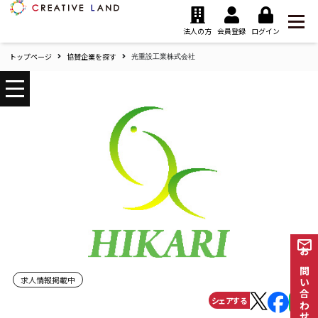
ク
リ
法人の方
会員登録
ログイン
エ
トップページ
協賛企業を探す
イ
光重設工業株式会社
テ
ィ
ブ
ラ
ン
ド
ホ
ー
ム
お問い合わせ
求人情報掲載中
シェアする