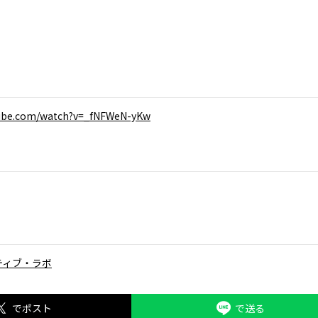
tube.com/watch?v=_fNFWeN-yKw
ティブ・ラボ
でポスト
で送る