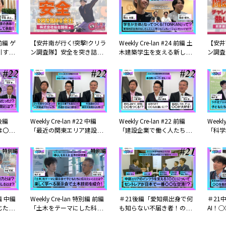
 佐藤
するためには？ 佐藤土木株
ホーク
会社ホ
式会社
 前編 ゲ
【安井南が行く!突撃!クリラ
Weekly Cre-lan #24 前編 土
【安井
引する
ン調査隊】安全を突き詰め
木建築学生を支える新しい
ン調査
企業！
る会社!!【株式会社仙台銘
空間!名古屋TONKAN
ンジし
板】編
原建設
 後編
Weekly Cre-lan #22 中編
Weekly Cre-lan #22 前編
Weekl
は〇〇
「最近の関東エリア建設ト
「建設企業で働く人たちが
「科学
2024
ピックスは？」2024年度
今気になっていることと
に伝え
D協賛企
CREATIVE LAND協賛企業関
は？」2024年度CREATIVE
とは？
開収録
東地区交流会公開収録
LAND協賛企業関東地区交流
した『
会公開収録
いて科
別編 中編
Weekly Cre-lan 特別編 前編
＃21後編「愛知県出身で何
＃21
じた
「土木をテーマにした科学
も知らない不届き者！のん
AI！
？」姫
の展示会を開催!」姫路科学
ほい？セントレア？」中部
ド○○
『土木
館で開催中!『土木の科学
地区交流会公開収録
開収録