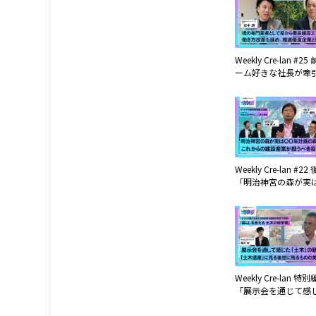
トし続ける建設会社!!
土木株式会社
Weekly Cre-lan #25
ーム好きな社長が牽
働き方改革推進優良
佐藤土木株式会社
Weekly Cre-lan #22
「明治神宮の森が実
年計画の森だった!?」
年度CREATIVE LAN
業関東地区交流会公
Weekly Cre-lan 特
「展示会を通じて感
『土木』の魅力とは
路科学館で開催した