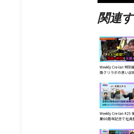
関連す
Weekly Cre-lan 特
南クリラボの思い出BE
後編 『トンネル発破
を女優が目撃!カメラ
犠牲にした貴重映像
すな!』【安井南】
Weekly Cre-lan #25
業60周年記念で社員
イメージアップにロ
ニホームを刷新!アッ