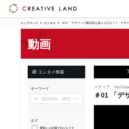
ク
リ
エ
トップページ
エンタメ
＃01 「デザインで建設業を盛り上げる？？」デザ
イ
テ
ィ
動画
ブ
ラ
ン
ド
ホ
エンタメ検索
ー
ム
メディア：YouTub
キーワード
＃01 「
タグ
夢追い人応援プロジェクト