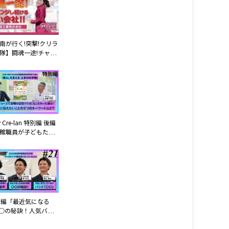
ーク
南が行く!突撃!クリラ
隊】闘魂一途!チャレ
続ける熱い会社!!【萩
工業株式会社】編
y Cre-lan 特別編 後編
館職員が子どもたち
たい2つのキーワード
」姫路科学館で開催
土木の科学展』につ
学館職員の方と対談!
中編「最近気になる
○○の秘訣！人気バン
」中部地区交流会公