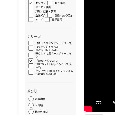
エンタメ
働く機械
ドラマ・映画
知識・教養・教育
企業紹介
製品・技術紹介
アニメ
電子書籍
シリーズ
【ゆっくりケンセツ】シリーズ
【キオク的トラベル】
KIOKUTEKI TRAVEL
噂の土木応援チームデミーとマ
ツ
『Weekly Cre-Lan』
TOKYO MX『ももいろインフラ
ーZ』
ウシワカ−日本のインフラを守る
技能者たちの挑戦−
並び順
新着動画
人気順
最終更新日