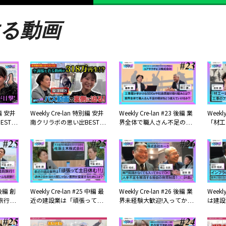
る動画
別編 安井
Weekly Cre-lan 特別編 安井
Weekly Cre-lan #23 後編 業
Weekl
ST10
南クリラボの思い出BEST10
界全体で職人さん不足の現
「材工
の瞬間
前編 『空調服を着るだけの
状をどう変えていけるか？
事のプ
を1台
動画が318万回再生!?バズ動
ユアサクオビス株式会社
団! 
を見逃
画の裏側に迫る!』【安井
南】
 後編 創
Weekly Cre-lan #25 中編 最
Weekly Cre-lan #26 後編 業
Weekl
旅行に!
近の建設業は「頑張って土
界未経験大歓迎!入ってから
は建設
ゴとユ
日休む!!」週休2日が当たり
育てる教育制度を充実させ
ってま
プデー
前じゃなかった業界が変革
て人手不足を解消! 株式会社
ない建