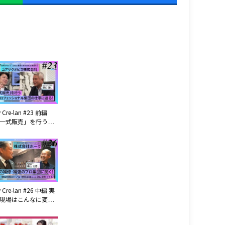
y Cre-lan #23 前編
一式販売」を行う工
ロフェッショナル軍
ユアサクオビス株式会社
y Cre-lan #26 中編 実
現場はこんなに変わ
す!!業界外の人が知ら
設現場のリアル! 株式