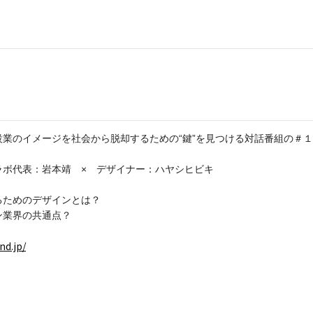
』
設業のイメージを社会から脱却するための“鍵”を見つける対話番組の＃
ラボ代表：岩本靖 × デザイナー：ハヤシヒビキ
るためのデザインとは？
ン業界の共通点？
nd.jp/