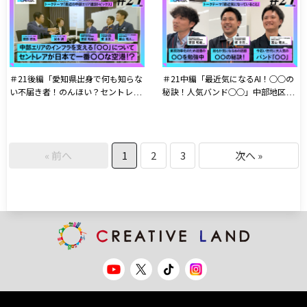
と対談!
対談!
＃21後編「愛知県出身で何も知らな
＃21中編「最近気になるAI！○○の
い不届き者！のんほい？セントレ
秘訣！人気バンド○○」中部地区交
ア？」中部地区交流会公開収録
流会公開収録
« 前へ
1
2
3
次へ »