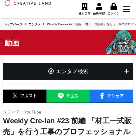
ク
リ
法人の方
会員登録
ログイン
エ
トップページ
エンタメ
イ
Weekly Cre-lan #23 前編 「材工一式販売」を行う工事の
テ
ィ
動画
ブ
ラ
ン
ド
ホ
エンタメ検索
ー
ム
キーワード
でポスト
で送る
でシェア
メディア：YouTube
Weekly Cre-lan #23 前編 「材工一式販
タグ
夢追い人応援プロジェクト
売」を行う工事のプロフェッショナル