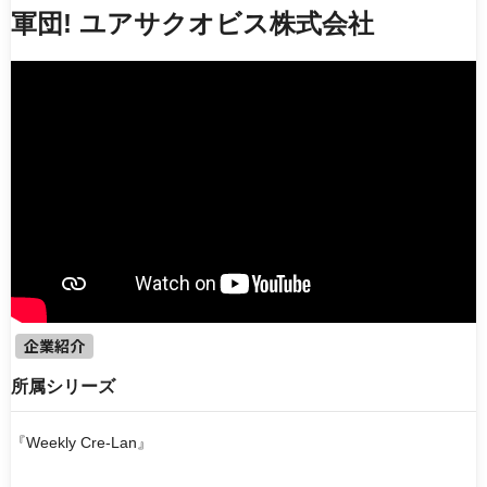
エンタメ
働く機械
軍団! ユアサクオビス株式会社
ドラマ・映画
知識・教養・教育
企業紹介
製品・技術紹介
アニメ
電子書籍
シリーズ
【ゆっくりケンセツ】シリーズ
【キオク的トラベル】 KIOKUTEKI TRAVEL
噂の土木応援チームデミーとマツ
『Weekly Cre-Lan』
TOKYO MX『ももいろインフラーZ』
ウシワカ−日本のインフラを守る技能者たちの挑戦−
企業紹介
所属シリーズ
並び順
新着動画
人気順
最終更新日
『Weekly Cre-Lan』
ランダム