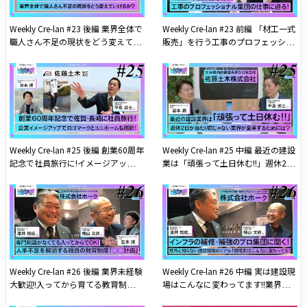
Weekly Cre-lan #23 後編 業界全体で
Weekly Cre-lan #23 前編 「材工一式
職人さん不足の現状をどう変えてい
販売」を行う工事のプロフェッショ
けるか？ ユアサクオビス株式会社
ナル軍団! ユアサクオビス株式会社
Weekly Cre-lan #25 後編 創業60周年
Weekly Cre-lan #25 中編 最近の建設
記念で社員旅行に!イメージアップに
業は「頑張って土日休む!!」週休2日
ロゴとユニホームを刷新!アップデー
が当たり前じゃなかった業界が変革
トし続ける建設会社!! 佐藤土木株式
するためには？ 佐藤土木株式会社
会社
Weekly Cre-lan #26 後編 業界未経験
Weekly Cre-lan #26 中編 実は建設現
大歓迎!入ってから育てる教育制度を
場はこんなに変わってます!!業界外
充実させて人手不足を解消! 株式会
の人が知らない建設現場のリアル!