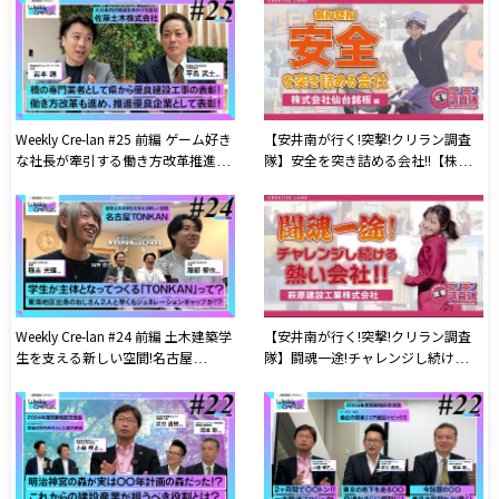
社ホーク
株式会社ホーク
Weekly Cre-lan #25 前編 ゲーム好き
【安井南が行く!突撃!クリラン調査
な社長が牽引する働き方改革推進優
隊】安全を突き詰める会社!!【株式
良企業！ 佐藤土木株式会社
会社仙台銘板】編
Weekly Cre-lan #24 前編 土木建築学
【安井南が行く!突撃!クリラン調査
生を支える新しい空間!名古屋
隊】闘魂一途!チャレンジし続ける熱
TONKAN
い会社!!【萩原建設工業株式会社】
編