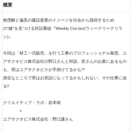
概要
無理解と偏見の建設産業のイメージを社会から脱却するため
検索
の“鍵”を見つける対話番組『Weekly Cre-lan(ウィークリークリラ
ン)』
リセット
今回は「材工一式販売」を行う工事のプロフェッショナル集団、ユ
アサクオビス株式会社の野口さんと対談。皆さんのお家にあるもの
も、実はユアサクオビスが手掛けてるかも!?
身近なところで実はお世話になってるかもしれない、その仕事に迫
る!!
クリエイティブ・ラボ：岩本靖
×
ユアサクオビス株式会社：野口謙さん