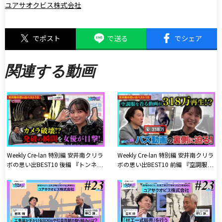
ユアサオクビス株式会社
でポスト
で送る
でシェア
関連する動画
Weekly Cre-lan 特別編 安井南クリラ
Weekly Cre-lan 特別編 安井南クリラ
ボの思い出BEST10 後編 『トンネル
ボの思い出BEST10 前編 『空調服を
発破の瞬間を女優が目撃!カメラを1
着るだけの動画が318万回再生!?バ
台犠牲にした貴重映像を見逃すな!』
ズ動画の裏側に迫る!』【安井南】
【安井南】