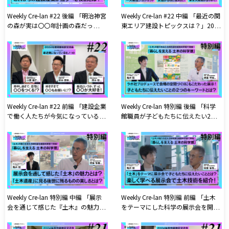
Weekly Cre-lan #22 後編 「明治神宮
Weekly Cre-lan #22 中編 「最近の関
の森が実は〇〇年計画の森だっ
東エリア建設トピックスは？」2024
た!?」2024年度CREATIVE LAND協賛
年度CREATIVE LAND協賛企業関東地
企業関東地区交流会公開収録
区交流会公開収録
Weekly Cre-lan #22 前編 「建設企業
Weekly Cre-lan 特別編 後編 「科学
で働く人たちが今気になっているこ
館職員が子どもたちに伝えたい2つ
ととは？」2024年度CREATIVE
のキーワードとは？」姫路科学館で
LAND協賛企業関東地区交流会公開
開催した『土木の科学展』について
収録
科学館職員の方と対談!
Weekly Cre-lan 特別編 中編 「展示
Weekly Cre-lan 特別編 前編 「土木
会を通じて感じた『土木』の魅力と
をテーマにした科学の展示会を開
は？」姫路科学館で開催した『土木
催!」姫路科学館で開催中!『土木の
の科学展』について科学館職員の方
科学展』について科学館職員の方と