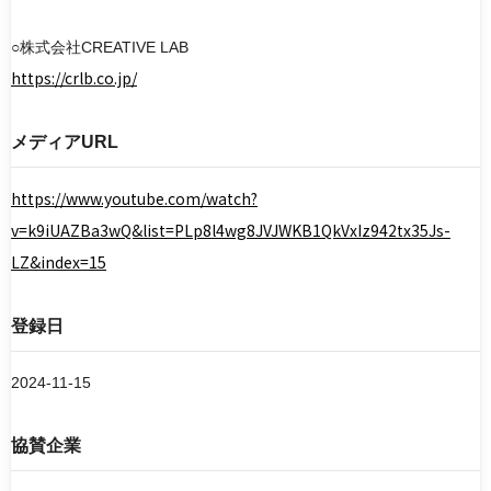
○株式会社CREATIVE LAB
https://crlb.co.jp/
メディアURL
https://www.youtube.com/watch?
v=k9iUAZBa3wQ&list=PLp8l4wg8JVJWKB1QkVxIz942tx35Js-
LZ&index=15
登録日
2024-11-15
協賛企業