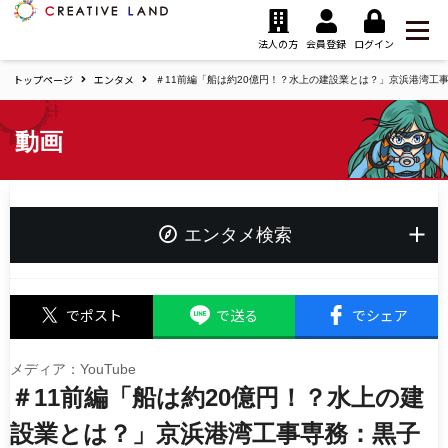
ク
リ
法人の方
会員登録
ログイン
エ
トップページ
エンタメ
イ
＃11前編「船は約20億円！？水上の建設業とは？」京浜港湾工事
テ
ィ
動画
ブ
ラ
ン
ド
ホ
エンタメ検索
ー
ム
キーワード
でポスト
で送る
でシェア
メディア：YouTube
＃11前編「船は約20億円！？水上の建
タグ
夢追い人応援プロジェクト
設業とは？」京浜港湾工事専務：黒子