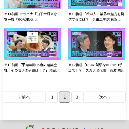
＃14前編 ウラバナ「山下幸輝×小
＃13後編「若い人に業界の魅力を発
堺一機『ROADING...』」
信するには？」合田工務店 管理部採
用担当：本間 竜一郎
＃13前編「平均年齢35歳の建築会
＃12後編「USJの隣駅なのでUSJ手
社！その若さの秘訣は！？」合田工
当て！？」スガナミ代表：菅波 靖起
務店 管理部採用担当：本間 竜一郎
« 前へ
1
2
3
次へ »