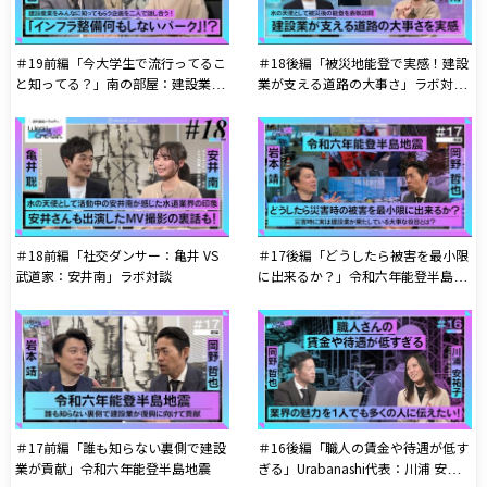
＃19前編「今大学生で流行ってるこ
＃18後編「被災地能登で実感！建設
と知ってる？」南の部屋：建設業界
業が支える道路の大事さ」ラボ対
の宣教師 岡野
談：亀井 x 安井南
＃18前編「社交ダンサー：亀井 VS
＃17後編「どうしたら被害を最小限
武道家：安井南」ラボ対談
に出来るか？」令和六年能登半島地
震
＃17前編「誰も知らない裏側で建設
＃16後編「職人の賃金や待遇が低す
業が貢献」令和六年能登半島地震
ぎる」Urabanashi代表：川浦 安祐