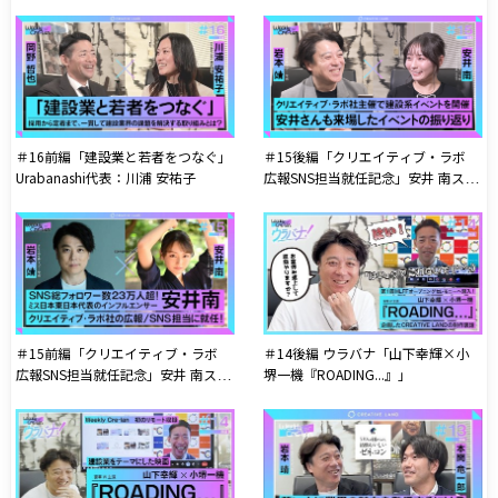
子
＃16前編「建設業と若者をつなぐ」
＃15後編「クリエイティブ・ラボ
Urabanashi代表：川浦 安祐子
広報SNS担当就任記念」安井 南スペ
シャル！
＃15前編「クリエイティブ・ラボ
＃14後編 ウラバナ「山下幸輝×小
広報SNS担当就任記念」安井 南スペ
堺一機『ROADING...』」
シャル！