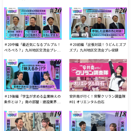
区交流会公開収録
地区交流会プレ収録
＃20中編「最近気になるプルプル！
＃20前編「出張対談！うどんとズブ
ぺろぺろ？」九州地区交流会プレ収
ズブ」九州地区交流会プレ収録
録
＃19後編「学生が求める企業映えの
安井南が行く！突撃クリラン調査隊
条件とは？」南の部屋：建設業界の
#01 オリエンタル白石
宣教師 岡野