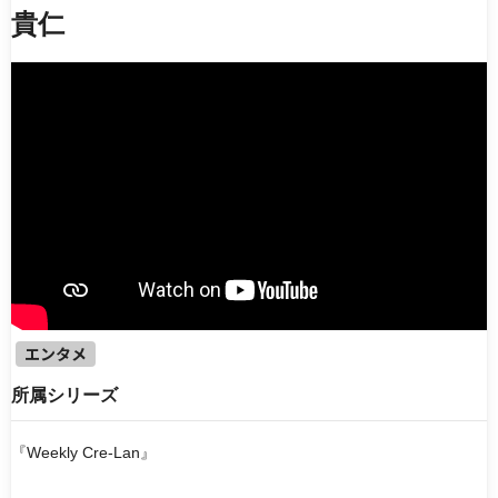
エンタメ
働く機械
貴仁
ドラマ・映画
知識・教養・教育
企業紹介
製品・技術紹介
アニメ
電子書籍
シリーズ
【ゆっくりケンセツ】シリーズ
【キオク的トラベル】 KIOKUTEKI TRAVEL
噂の土木応援チームデミーとマツ
『Weekly Cre-Lan』
TOKYO MX『ももいろインフラーZ』
ウシワカ−日本のインフラを守る技能者たちの挑戦−
エンタメ
所属シリーズ
並び順
新着動画
人気順
最終更新日
『Weekly Cre-Lan』
ランダム