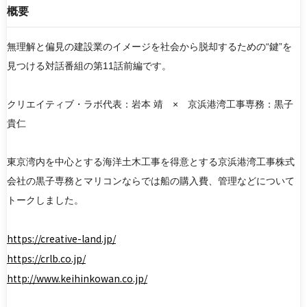
概要
無理解と偏見の建設業のイメージを社会から脱却するための“鍵”を
検索
見つける対話番組の第11話前編です。
リセット
クリエイティブ・ラボ代表：岩本 靖 × 京浜港湾工事専務：黒子
貴仁
東京湾内を中心とする海洋土木工事を得意とする京浜港湾工事株式
会社の黒子専務とマリコンならでは船の購入費、管理などについて
トークしました。
https://creative-land.jp/
https://crlb.co.jp/
http://www.keihinkowan.co.jp/