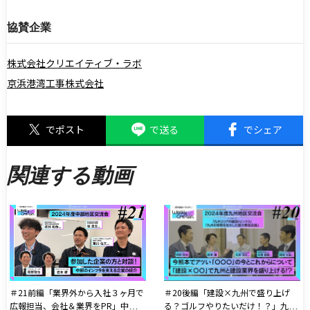
協賛企業
株式会社クリエイティブ・ラボ
京浜港湾工事株式会社
でポスト
で送る
でシェア
関連する動画
＃21前編「業界外から入社３ヶ月で
＃20後編「建設×九州で盛り上げ
広報担当、会社＆業界をPR」中部地
る？ゴルフやりたいだけ！？」九州