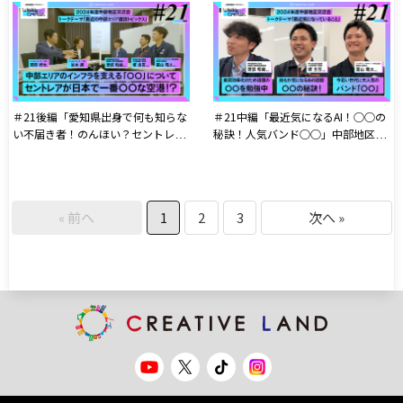
の科学展』について科学館職員の方
科学展』について科学館職員の方と
と対談!
対談!
＃21後編「愛知県出身で何も知らな
＃21中編「最近気になるAI！○○の
い不届き者！のんほい？セントレ
秘訣！人気バンド○○」中部地区交
ア？」中部地区交流会公開収録
流会公開収録
« 前へ
1
2
3
次へ »