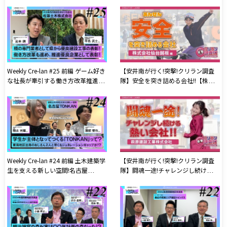
充実させて人手不足を解消! 株式会
の人が知らない建設現場のリアル!
社ホーク
株式会社ホーク
Weekly Cre-lan #25 前編 ゲーム好き
【安井南が行く!突撃!クリラン調査
な社長が牽引する働き方改革推進優
隊】安全を突き詰める会社!!【株式
良企業！ 佐藤土木株式会社
会社仙台銘板】編
Weekly Cre-lan #24 前編 土木建築学
【安井南が行く!突撃!クリラン調査
生を支える新しい空間!名古屋
隊】闘魂一途!チャレンジし続ける熱
TONKAN
い会社!!【萩原建設工業株式会社】
編