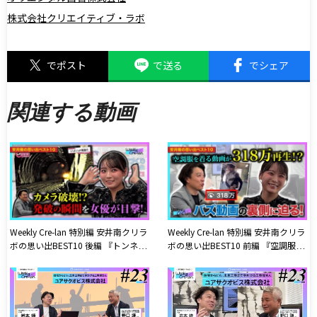
株式会社クリエイティブ・ラボ
でポスト
で送る
でシェア
関連する動画
Weekly Cre-lan 特別編 安井南クリラ
Weekly Cre-lan 特別編 安井南クリラ
ボの思い出BEST10 後編 『トンネル
ボの思い出BEST10 前編 『空調服を
発破の瞬間を女優が目撃!カメラを1
着るだけの動画が318万回再生!?バ
台犠牲にした貴重映像を見逃すな!』
ズ動画の裏側に迫る!』【安井南】
【安井南】