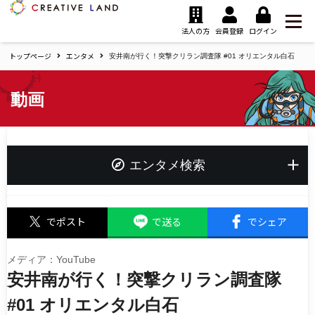
ク
リ
法人の方
会員登録
ログイン
エ
トップページ
エンタメ
イ
安井南が行く！突撃クリラン調査隊 #01 オリエンタル白石
テ
ィ
動画
ブ
ラ
ン
ド
ホ
エンタメ検索
ー
ム
キーワード
でポスト
で送る
でシェア
メディア：YouTube
安井南が行く！突撃クリラン調査隊
タグ
夢追い人応援プロジェクト
#01 オリエンタル白石