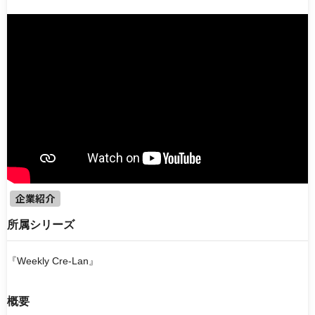
エンタメ
働く機械
ドラマ・映画
知識・教養・教育
企業紹介
製品・技術紹介
アニメ
電子書籍
シリーズ
【ゆっくりケンセツ】シリーズ
【キオク的トラベル】 KIOKUTEKI TRAVEL
噂の土木応援チームデミーとマツ
『Weekly Cre-Lan』
企業紹介
TOKYO MX『ももいろインフラーZ』
ウシワカ−日本のインフラを守る技能者たちの挑戦−
所属シリーズ
並び順
『Weekly Cre-Lan』
新着動画
人気順
最終更新日
概要
ランダム