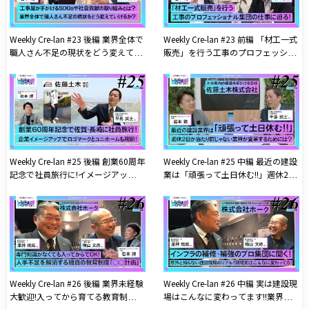
Weekly Cre-lan #23 後編 業界全体で
Weekly Cre-lan #23 前編 「材工一式
職人さん不足の現状をどう変えてい
販売」を行う工事のプロフェッショ
けるか？ ユアサクオビス株式会社
ナル軍団! ユアサクオビス株式会社
Weekly Cre-lan #25 後編 創業60周年
Weekly Cre-lan #25 中編 最近の建設
記念で社員旅行に!イメージアップに
業は「頑張って土日休む!!」週休2日
ロゴとユニホームを刷新!アップデー
が当たり前じゃなかった業界が変革
トし続ける建設会社!! 佐藤土木株式
するためには？ 佐藤土木株式会社
会社
Weekly Cre-lan #26 後編 業界未経験
Weekly Cre-lan #26 中編 実は建設現
大歓迎!入ってから育てる教育制度を
場はこんなに変わってます!!業界外