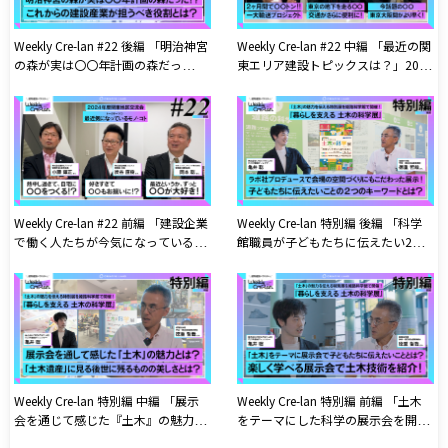
Weekly Cre-lan #22 後編 「明治神宮
Weekly Cre-lan #22 中編 「最近の関
の森が実は〇〇年計画の森だっ
東エリア建設トピックスは？」2024
た!?」2024年度CREATIVE LAND協賛
年度CREATIVE LAND協賛企業関東地
企業関東地区交流会公開収録
区交流会公開収録
Weekly Cre-lan #22 前編 「建設企業
Weekly Cre-lan 特別編 後編 「科学
で働く人たちが今気になっているこ
館職員が子どもたちに伝えたい2つ
ととは？」2024年度CREATIVE
のキーワードとは？」姫路科学館で
LAND協賛企業関東地区交流会公開
開催した『土木の科学展』について
収録
科学館職員の方と対談!
Weekly Cre-lan 特別編 中編 「展示
Weekly Cre-lan 特別編 前編 「土木
会を通じて感じた『土木』の魅力と
をテーマにした科学の展示会を開
は？」姫路科学館で開催した『土木
催!」姫路科学館で開催中!『土木の