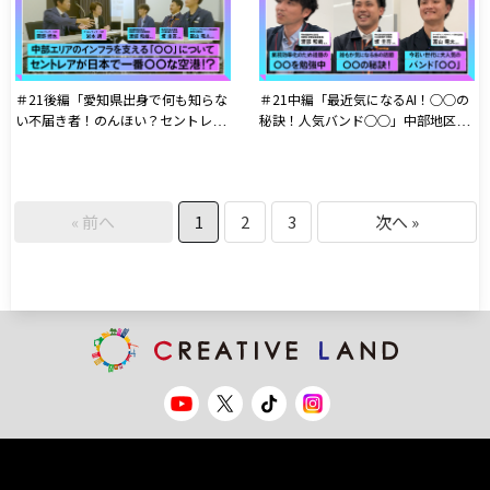
＃21後編「愛知県出身で何も知らな
＃21中編「最近気になるAI！○○の
い不届き者！のんほい？セントレ
秘訣！人気バンド○○」中部地区交
ア？」中部地区交流会公開収録
流会公開収録
« 前へ
1
2
3
次へ »