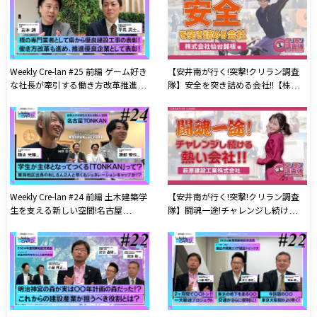
Weekly Cre-lan #25 前編 ゲーム好き
【安井南が行く!突撃!クリラン調査
な社長が牽引する働き方改革推進優
隊】安全を突き詰める会社!!【株式
良企業！ 佐藤土木株式会社
会社仙台銘板】編
Weekly Cre-lan #24 前編 土木建築学
【安井南が行く!突撃!クリラン調査
生を支える新しい空間!名古屋
隊】闘魂一途!チャレンジし続ける熱
TONKAN
い会社!!【萩原建設工業株式会社】
編