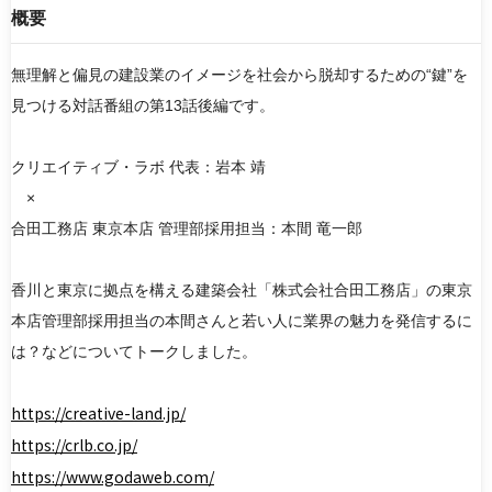
概要
無理解と偏見の建設業のイメージを社会から脱却するための“鍵”を
検索
見つける対話番組の第13話後編です。
リセット
クリエイティブ・ラボ 代表：岩本 靖
×
合田工務店 東京本店 管理部採用担当：本間 竜一郎
香川と東京に拠点を構える建築会社「株式会社合田工務店」の東京
本店管理部採用担当の本間さんと若い人に業界の魅力を発信するに
は？などについてトークしました。
https://creative-land.jp/
https://crlb.co.jp/
https://www.godaweb.com/