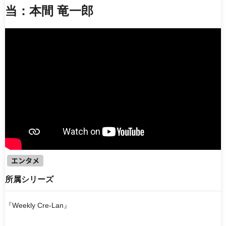
エンタメ
働く機械
当：本間 竜一郎
ドラマ・映画
知識・教養・教育
企業紹介
製品・技術紹介
アニメ
電子書籍
シリーズ
【ゆっくりケンセツ】シリーズ
【キオク的トラベル】 KIOKUTEKI TRAVEL
噂の土木応援チームデミーとマツ
『Weekly Cre-Lan』
TOKYO MX『ももいろインフラーZ』
ウシワカ−日本のインフラを守る技能者たちの挑戦−
エンタメ
所属シリーズ
並び順
新着動画
人気順
最終更新日
『Weekly Cre-Lan』
ランダム