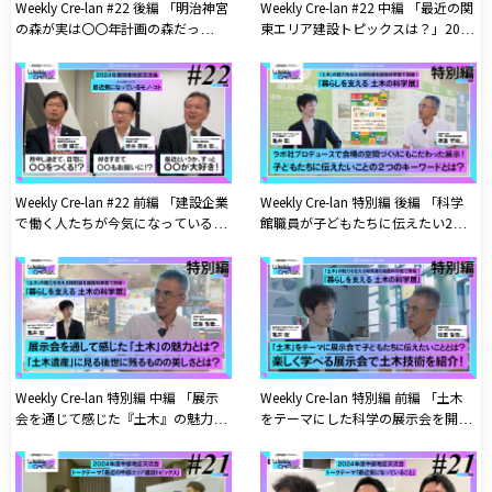
Weekly Cre-lan #22 後編 「明治神宮
Weekly Cre-lan #22 中編 「最近の関
の森が実は〇〇年計画の森だっ
東エリア建設トピックスは？」2024
た!?」2024年度CREATIVE LAND協賛
年度CREATIVE LAND協賛企業関東地
企業関東地区交流会公開収録
区交流会公開収録
Weekly Cre-lan #22 前編 「建設企業
Weekly Cre-lan 特別編 後編 「科学
で働く人たちが今気になっているこ
館職員が子どもたちに伝えたい2つ
ととは？」2024年度CREATIVE
のキーワードとは？」姫路科学館で
LAND協賛企業関東地区交流会公開
開催した『土木の科学展』について
収録
科学館職員の方と対談!
Weekly Cre-lan 特別編 中編 「展示
Weekly Cre-lan 特別編 前編 「土木
会を通じて感じた『土木』の魅力と
をテーマにした科学の展示会を開
は？」姫路科学館で開催した『土木
催!」姫路科学館で開催中!『土木の
の科学展』について科学館職員の方
科学展』について科学館職員の方と
と対談!
対談!