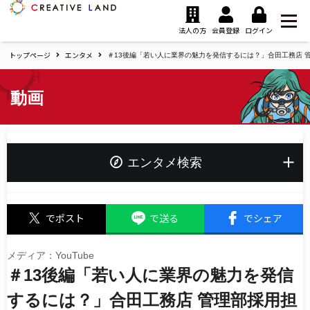
ク
リ
法人の方
会員登録
ログイン
エ
トップページ
エンタメ
イ
＃13後編「若い人に業界の魅力を発信するには？」合田工務店 
テ
ィ
動画
ブ
ラ
ン
ド
ホ
エンタメ検索
ー
ム
キーワード
でポスト
で送る
でシェア
メディア：YouTube
＃13後編「若い人に業界の魅力を発信
タグ
夢追い人応援プロジェクト
するには？」合田工務店 管理部採用担