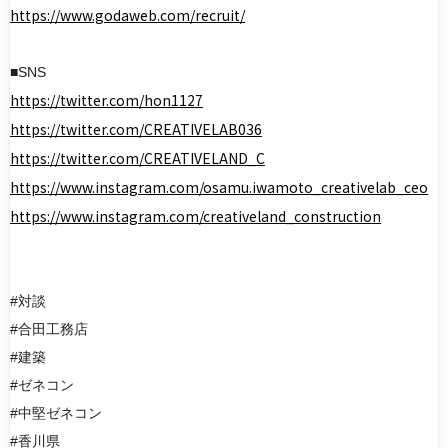
https://www.godaweb.com/recruit/
■SNS
https://twitter.com/hon1127
https://twitter.com/CREATIVELAB036
https://twitter.com/CREATIVELAND_C
https://www.instagram.com/osamu.iwamoto_creativelab_ceo
https://www.instagram.com/creativeland_construction
#対談
#合田工務店
#建築
#ゼネコン
#中堅ゼネコン
#香川県