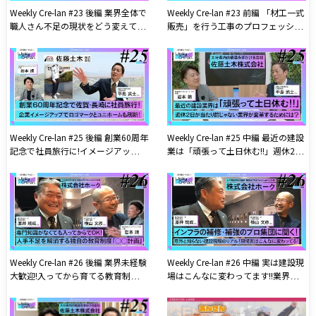
Weekly Cre-lan #23 後編 業界全体で
Weekly Cre-lan #23 前編 「材工一式
職人さん不足の現状をどう変えてい
販売」を行う工事のプロフェッショ
けるか？ ユアサクオビス株式会社
ナル軍団! ユアサクオビス株式会社
Weekly Cre-lan #25 後編 創業60周年
Weekly Cre-lan #25 中編 最近の建設
記念で社員旅行に!イメージアップに
業は「頑張って土日休む!!」週休2日
ロゴとユニホームを刷新!アップデー
が当たり前じゃなかった業界が変革
トし続ける建設会社!! 佐藤土木株式
するためには？ 佐藤土木株式会社
会社
Weekly Cre-lan #26 後編 業界未経験
Weekly Cre-lan #26 中編 実は建設現
大歓迎!入ってから育てる教育制度を
場はこんなに変わってます!!業界外
充実させて人手不足を解消! 株式会
の人が知らない建設現場のリアル!
社ホーク
株式会社ホーク