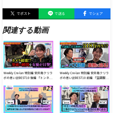
でポスト
で送る
でシェア
関連する動画
Weekly Cre-lan 特別編 安井南クリラ
Weekly Cre-lan 特別編 安井南クリラ
ボの思い出BEST10 後編 『トンネル
ボの思い出BEST10 前編 『空調服を
発破の瞬間を女優が目撃!カメラを1
着るだけの動画が318万回再生!?バ
台犠牲にした貴重映像を見逃すな!』
ズ動画の裏側に迫る!』【安井南】
【安井南】