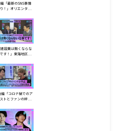
後編「最新のSNS事情
り！」オリエンタル
人事採用担当：中屋 光
「建設業は無くならな
です！」東海地区交
開収録
 後編「コロナ禍でのア
ストとファンの絆の
」アーティスト：
dMoon」Tomojiro