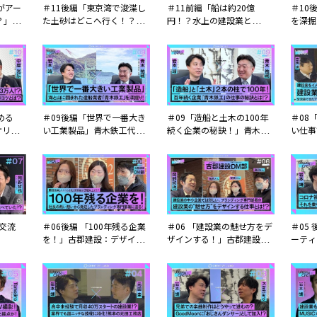
がアー
＃11後編「東京湾で浚渫し
＃11前編「船は約20億
＃10
？」ス
た土砂はどこへ行く！？」
円！？水上の建設業と
を深掘
起
京浜港湾工事専務：黒子 貴
は？」京浜港湾工事専務：
白石 
仁
黒子 貴仁
広
める
＃09後編「世界で一番大き
＃09「造船と土木の100年
＃08
オリエ
い工業製品」青木鉄工代
続く企業の秘訣！」青木鉄
い仕事
担当：
表：青木 祐藏
工代表：青木 祐藏
流会公
区交流
＃06後編 「100年残る企業
＃06 「建設業の魅せ方をデ
＃05
を！」古郡建設：デザイン
ザインする！」古郡建設：
ーティ
マネジメント部
デザインマネジメント部
物語！
「Goo