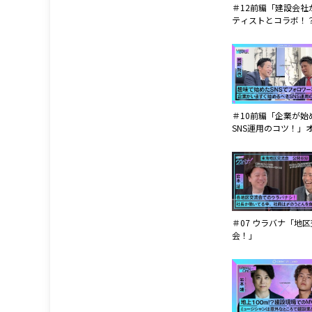
＃12前編「建設会社
ティストとコラボ！
ガナミ代表：菅波 靖
＃10前編「企業が始
SNS運用のコツ！」
ンタル白石 人事採用
中屋 光広
＃07 ウラバナ「地
会！」