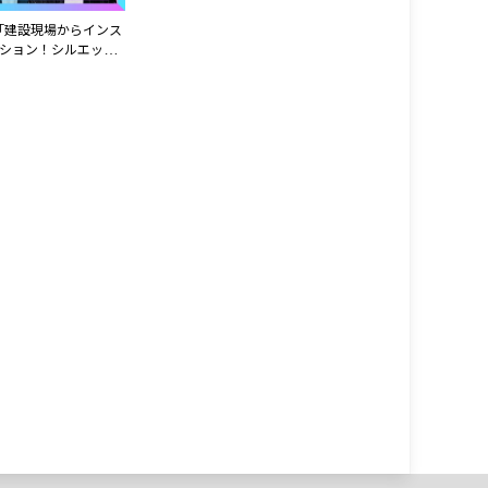
 「建設現場からインス
ション！シルエット
話！」アーティス
GoodMoon」
ro