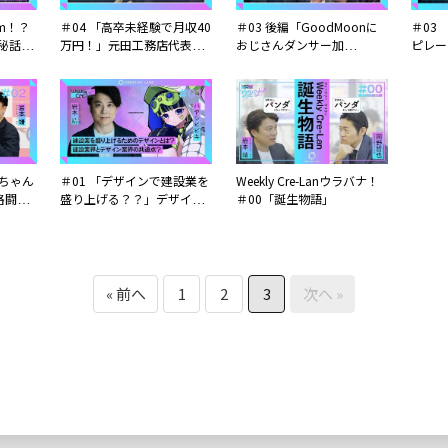
0m！？
＃04 「高卒未経験で月収40
＃03 後編「GoodMoonに
＃03
秘話」
万円！」元田工務店代表：
おじさんダンサー加
ピレー
元田 圭
入！？」アーティスト：
制作秘
jiro
「GoodMoon」Kimitaro
ト：「
Kimita
んちゃん
＃01 「デザインで建設業を
Weekly Cre-Lanウラバナ！
格闘
盛り上げる？？」デザイナ
＃00「誕生物語」
本瑠華
ー：ハヤシヒビキ
« 前へ
1
2
3
次へ »