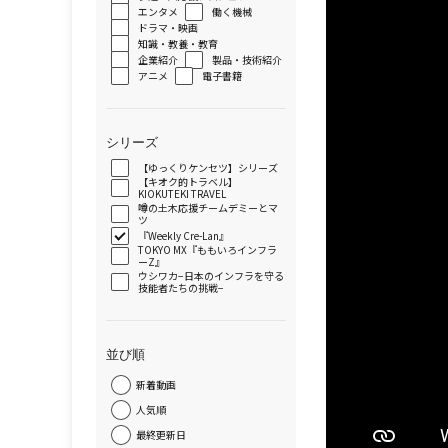
エンタメ
働く機械
ドラマ・映画
知識・教養・教育
企業紹介
製品・技術紹介
アニメ
電子書籍
シリーズ
【ゆっくりケンセツ】シリーズ
【キオク的トラベル】
KIOKUTEKI TRAVEL
噂の土木応援チームデミーとマ
ツ
『Weekly Cre-Lan』
TOKYO MX『ももいろインフラ
ーZ』
ウシワカ−日本のインフラを守る
技能者たちの挑戦−
並び順
新着動画
人気順
最終更新日