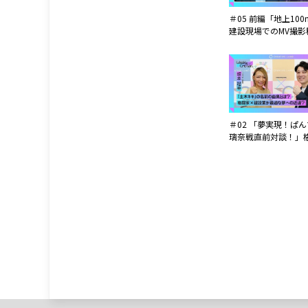
＃05 前編「地上10
建設現場でのMV撮影
アーティスト：
「GoodMoon」Tomo
＃02 「夢実現！ぱ
璃奈戦直前対談！」
家：「土木ネキ」坂