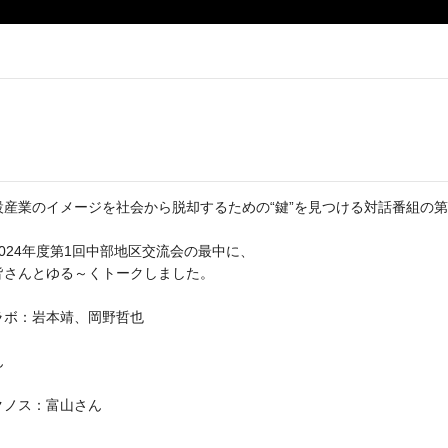
』
産業のイメージを社会から脱却するための“鍵”を見つける対話番組の第
024年度第1回中部地区交流会の最中に、
皆さんとゆる～くトークしました。
ラボ：岩本靖、岡野哲也
ん
クノス：富山さん