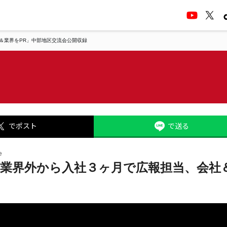
＆業界をPR」中部地区交流会公開収録
でポスト
で送る
e
「業界外から入社３ヶ月で広報担当、会社