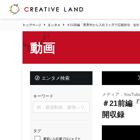
ク
リ
エ
トップページ
エンタメ
＃21前編「業界外から入社３ヶ月で広報担当、会社
イ
テ
ィ
動画
ブ
ラ
ン
ド
ホ
エンタメ検索
ー
ム
メディア：YouTub
キーワード
＃21前編
開収録
タグ
夢追い人応援プロジェクト