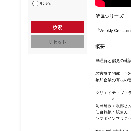
ランダム
所属シリーズ
検索
『Weekly Cre-Lan
リセット
概要
無理解と偏見の建設
名古屋で開催した2
参加企業の有志の
クリエイティブ・
×
岡田建設：渡部さ
仙台銘板：坂さん
ヤマダインフラテ