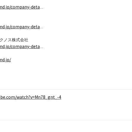
land.jp/company-deta
...
land.jp/company-deta
...
テクノス株式会社
land.jp/company-deta
...
nd.jp/
tube.com/watch?v=Mn78_gnt_-4