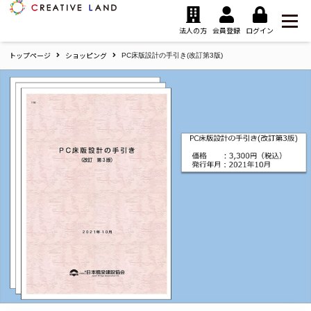
ク
リ
法人の方
会員登録
ログイン
エ
トップページ
ショッピング
イ
PC床版設計の手引き(改訂第3版)
テ
ィ
ブ
ラ
ン
ド
ホ
ー
ム