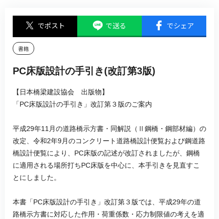
でポスト
で送る
でシェア
書籍
PC床版設計の手引き(改訂第3版)
【日本橋梁建設協会 出版物】
「PC床版設計の手引き」改訂第３版のご案内
平成29年11月の道路橋示方書・同解説（Ⅱ鋼橋・鋼部材編）の
改定、令和2年9月のコンクリート道路橋設計便覧および鋼道路
橋設計便覧により、PC床版の記述が改訂されましたが、鋼橋
に適用される場所打ちPC床版を中心に、本手引きを見直すこ
とにしました。
本書「PC床版設計の手引き」改訂第３版では、平成29年の道
路橋示方書に対応した作用・荷重係数・応力制限値の考えを適