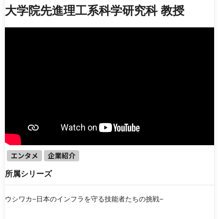
エンタメ
働く機械
大学院先進理工系科学研究科 教授
ドラマ・映画
知識・教養・教育
企業紹介
製品・技術紹介
アニメ
電子書籍
シリーズ
【ゆっくりケンセツ】シリーズ
【キオク的トラベル】 KIOKUTEKI TRAVEL
噂の土木応援チームデミーとマツ
『Weekly Cre-Lan』
TOKYO MX『ももいろインフラーZ』
ウシワカ−日本のインフラを守る技能者たちの挑戦−
エンタメ
企業紹介
所属シリーズ
並び順
新着動画
人気順
最終更新日
ウシワカ−日本のインフラを守る技能者たちの挑戦−
ランダム