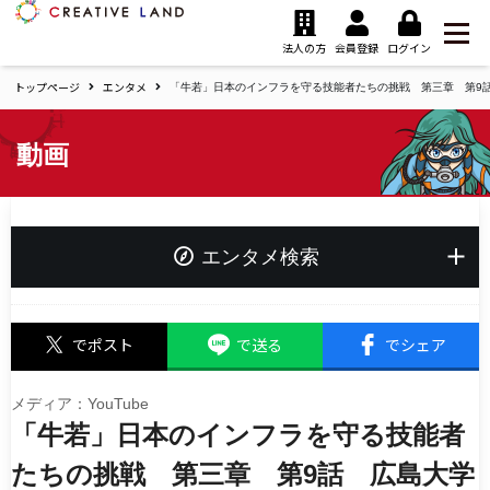
ク
リ
法人の方
会員登録
ログイン
エ
トップページ
エンタメ
イ
「牛若」日本のインフラを守る技能者たちの挑戦 第三章 第9話
テ
ィ
動画
ブ
ラ
ン
ド
ホ
エンタメ検索
ー
ム
キーワード
でポスト
で送る
でシェア
メディア：YouTube
「牛若」日本のインフラを守る技能者
タグ
夢追い人応援プロジェクト
たちの挑戦 第三章 第9話 広島大学