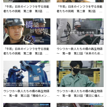
「牛若」日本のインフラを守る技能
「牛若」日本のインフラを守る技能
者たちの挑戦 第二章 第3話 日
者たちの挑戦 第二章 第2話 ア
塗株式会社「橋梁の管理」
セアン協同組合「外国人実習生の受
け入れ」
「牛若」日本のインフラを守る技能
ウシワカ～鉄人たちの橋の再生物語
者たちの挑戦 第二章 第1話 株
～ 第一章 第12話「未来のため
式会社博奈組「橋梁の管理」
に」2021年6月24日放送
ウシワカ～鉄人たちの橋の再生物語
ウシワカ～鉄人たちの橋の再生物語
～ 第一章 第11話「機械のメンテ
～ 第一章 第10話「震災に備え
ナンス」2021年6月17日放送
る 落橋の防止」2021年6月10日放
送