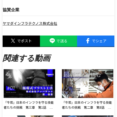
協賛企業
ヤマダインフラテクノス株式会社
でポスト
で送る
でシェア
関連する動画
「牛若」日本のインフラを守る技能
「牛若」日本のインフラを守る技能
者たちの挑戦 第三章 第1話 株
者たちの挑戦 第二章 第8話 株
式会社 アンパサンド
式会社 大林組「最新工法で挑む高速