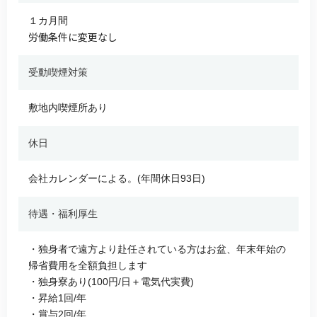
１カ月間
労働条件に変更なし
受動喫煙対策
敷地内喫煙所あり
休日
会社カレンダーによる。(年間休日93日)
待遇・福利厚生
・独身者で遠方より赴任されている方はお盆、年末年始の
帰省費用を全額負担します
・独身寮あり(100円/日＋電気代実費)
・昇給1回/年
・賞与2回/年