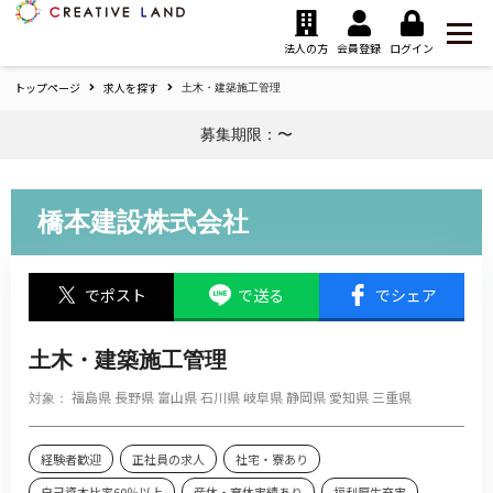
ク
リ
法人の方
会員登録
ログイン
エ
トップページ
求人を探す
イ
土木・建築施工管理
テ
募集期限：〜
ィ
ブ
ラ
ン
橋本建設株式会社
ド
ホ
ー
でポスト
で送る
でシェア
ム
土木・建築施工管理
福島県
長野県
富山県
石川県
岐阜県
静岡県
愛知県
三重県
対象：
経験者歓迎
正社員の求人
社宅・寮あり
自己資本比率60％以上
産休・育休実績あり
福利厚生充実