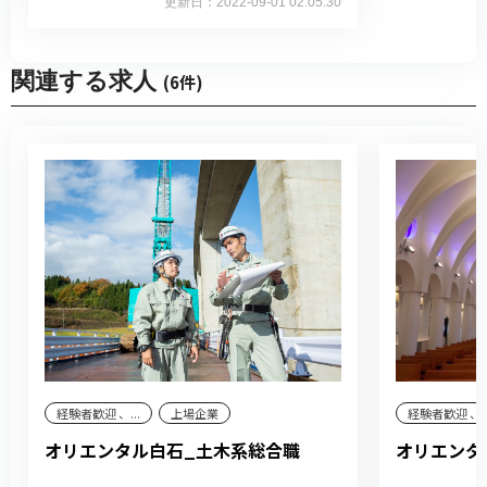
更新日：2022-09-01 02:05:30
関連する求人
(6件)
経験者歓迎 、...
上場企業
経験者歓迎 、..
オリエンタル白石_土木系総合職
オリエンタ