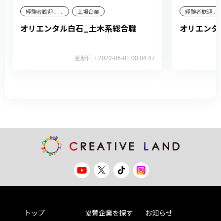
経験者歓迎 、...
上場企業
経験者歓迎 、..
オリエンタル白石_土木系総合職
オリエンタ
更新日：2022-06-01 00:04:47
トップ
協賛企業を探す
お知らせ