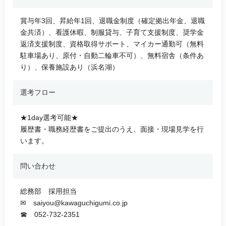
賞与年3回、昇給年1回、退職金制度（確定拠出年金、退職
金共済）、看護休暇、制服貸与、子育て支援制度、奨学金
返済支援制度、資格取得サポート、マイカー通勤可（無料
駐車場あり、原付・自動二輪車不可）、無料宿舎（条件あ
り）、保養施設あり（浜名湖）
選考フロー
★1day選考可能★
履歴書・職務経歴書をご提出のうえ、面接・現場見学を行
います。
問い合わせ
総務部 採用担当
✉ saiyou@kawaguchigumi.co.jp
☎ 052-732-2351