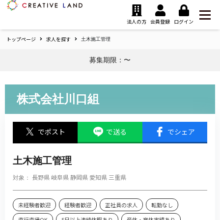
ク
リ
法人の方
会員登録
ログイン
エ
トップページ
求人を探す
イ
土木施工管理
テ
募集期限：〜
ィ
ブ
ラ
ン
株式会社川口組
ド
ホ
ー
でポスト
で送る
でシェア
ム
土木施工管理
長野県
岐阜県
静岡県
愛知県
三重県
対象：
未経験者歓迎
経験者歓迎
正社員の求人
転勤なし
直行直帰OK
5日以上連続休暇あり
産休・育休実績あり