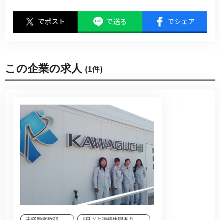
でポスト
で送る
でシェア
この企業の求人
(1件)
未経験者歓迎 、...
5日以上連続休暇あり 、...