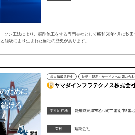
ーソン工法により、掘削施工をする専門会社として昭和50年4月に秋田
績と経験により生まれた当社の歴史があります。
求人情報掲載中
技術・製品・サービスへの問い合わ
ヤマダインフラテクノス株式会
愛知県東海市名和町二番割中5番地
本社所在地
建設会社
業種