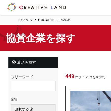
ク
リ
エ
トップページ
協賛企業を探す
検索結果
イ
テ
ィ
協賛企業を探す
ブ
ラ
ン
ド
ホ
絞込み検索
ー
ム
449
フリーワード
件 (1 〜 20件を表示中)
業種
選択する