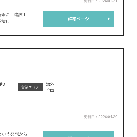
更新日：2026/01/21
信条に、建設工
詳細ページ
蓄積し
番8
海外
営業エリア
全国
更新日：2026/04/20
という発想から