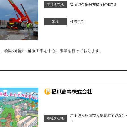
福岡県久留米市梅満町407-5
本社所在地
建設会社
業種
、橋梁の補修・補強工事を中心に事業を行っております。
橋爪商事株式会社
岩手県大船渡市大船渡町字砂森２
本社所在地
０