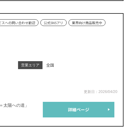
ビスへの問い合わせ歓迎
公式SNSアリ
業界向け商品販売中
全国
営業エリア
更新日：2026/04/20
い道＝太陽への道」
詳細ページ