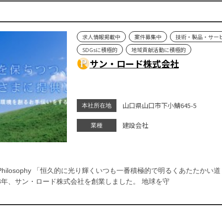
求人情報掲載中
案件募集中
技術・製品・サー
SDGsに積極的
地域貢献活動に積極的
サン・ロード株式会社
山口県山口市下小鯖645-5
本社所在地
建設会社
業種
nt Philosophy 「恒久的に光り輝くいつも一番積極的で明るくあたたか
3年、サン・ロード株式会社を創業しました。 地球を守