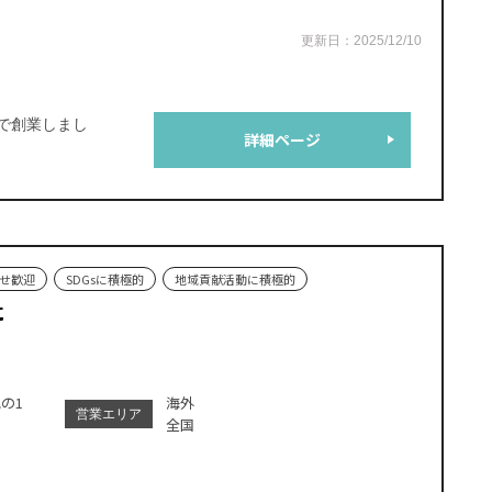
更新日：2025/12/10
で創業しまし
詳細ページ
せ歓迎
SDGsに積極的
地域貢献活動に積極的
社
の1
海外
営業エリア
全国