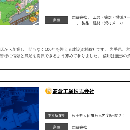
建設会社
工具・機器・機械メ
、
業種
ー
製品・建材・資材メーカー
、
店から創業し、間もなく100年を迎える建設資材商社です。 岩手県、
皆様に信頼と満足を提供できるよう努めて参りました。 信用は無形の
髙倉工業株式会社
秋田県大仙市板見内字続橋12-4
本社所在地
建設会社
業種