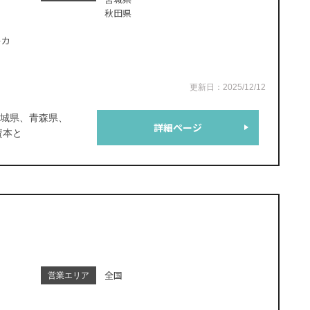
秋田県
ーカ
更新日：2025/12/12
宮城県、青森県、
詳細ページ
資本と
全国
営業エリア