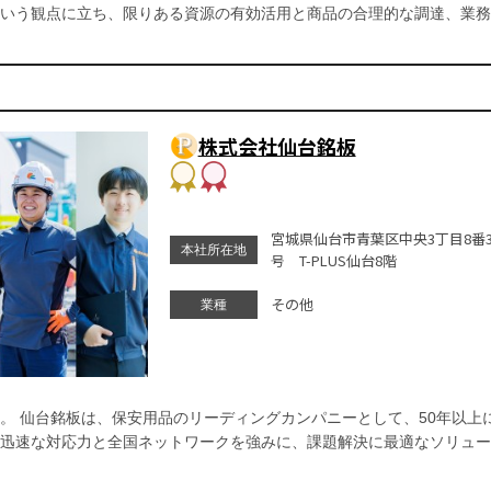
いう観点に立ち、限りある資源の有効活用と商品の合理的な調達、業務
株式会社仙台銘板
宮城県仙台市青葉区中央3丁目8番3
本社所在地
号 T-PLUS仙台8階
その他
業種
。 仙台銘板は、保安用品のリーディングカンパニーとして、50年以上
迅速な対応力と全国ネットワークを強みに、課題解決に最適なソリュー