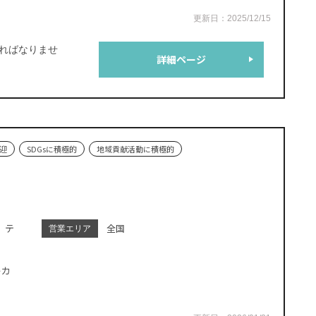
更新日：2025/12/15
ければなりませ
詳細ページ
迎
SDGsに積極的
地域貢献活動に積極的
 テ
全国
営業エリア
ーカ