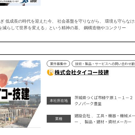
ぎ 低成長の時代を迎えた今、 社会基盤を守りながら、 環境も守らな
ミを減らして世界を変える」という精神の基、 鋼構造物やコンクリー
案件募集中
技術・製品・サービスへの問い合わせ歓
株式会社タイコー技建
茨城県つくば市緑ケ原１－１－２
本社所在地
クノパーク豊里
建設会社
工具・機器・機械メ
、
業種
ー
製品・建材・資材メーカー
、