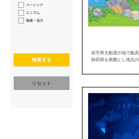
ベーシック
ミニマム
後援・協力
岩手県大船渡の地で船具
検索する
秋田県を商圏とし地元の
リセット