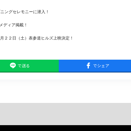
ープニングセレモニーに潜入！
数メディア掲載！
...』4月２２日（土）表参道ヒルズ上映決定！
で送る
でシェア