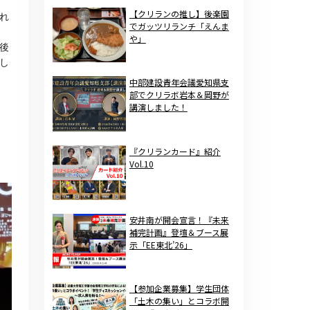
【クリランの推し】後楽園
れ
でガッツリランチ「えんま
や」
後
し
中部建設青年会議愛知県支
部でクリラボ岩本＆岡野が
講演しました！
『クリランカード』紹介
Vol.10
安井南が開会宣言！『未来
補完計画』登壇＆ブース展
示「EE東北’26」
【参加企業募集】学生団体
「土木の集い」とコラボ開