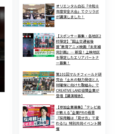
オリエンタル白石『令和８
年度安全大会』でクリラボ
が講演しました！
【スポンサー募集・各地区2
枠限定】”国土交通省後
援”教育アニメ映画『未来補
完計画』— 新設！上映地区
を限定したエリアパートナ
ー募集！
第101回マルチフィールド研
究会「土木の魅力発信と人
材確保に向けた取組み」で
CREATIVE LAND協賛企業が
登壇【講演報告】
【参加企業募集】”テレビ局
が教える”企業PRの極意
『採用難は「見せ方」で変
わる‼』特別共同イベント開
催