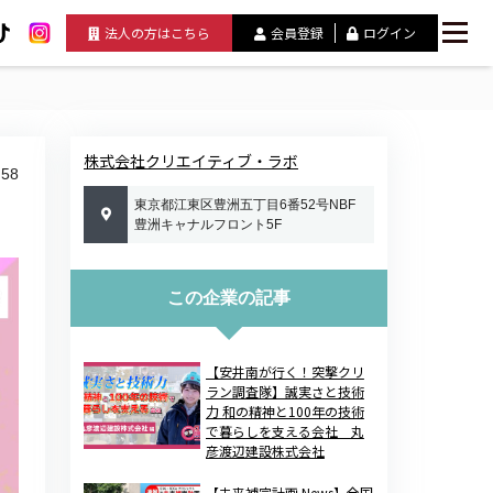
法人の方はこちら
会員登録
ログイン
株式会社クリエイティブ・ラボ
58
東京都江東区豊洲五丁目6番52号NBF
豊洲キャナルフロント5F
この企業の記事
【安井南が行く！突撃クリ
ラン調査隊】誠実さと技術
力 和の精神と100年の技術
で暮らしを支える会社 丸
彦渡辺建設株式会社
【未来補完計画 News】全国