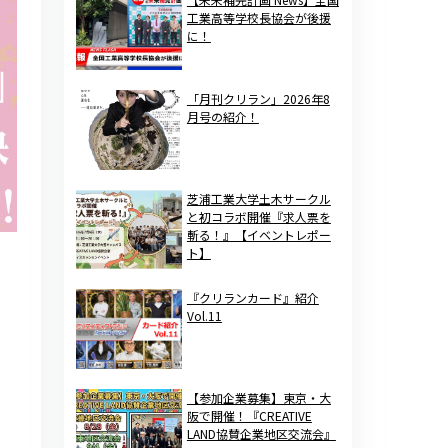
工業高等学校長協会が後援
に！
「月刊クリラン」2026年8
月号の紹介！
芝浦工業大学土木サークル
と初コラボ開催『求人票を
斬る！』【イベントレポー
ト】
『クリランカード』紹介
Vol.11
【参加企業募集】東京・大
阪で開催！『CREATIVE
LAND協賛企業地区交流会』