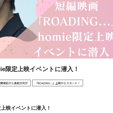
homie限定上映イベントに潜入！
開場前から長蛇の列が
『ROADING...』上映からスタート！
e限定上映イベントに潜入！