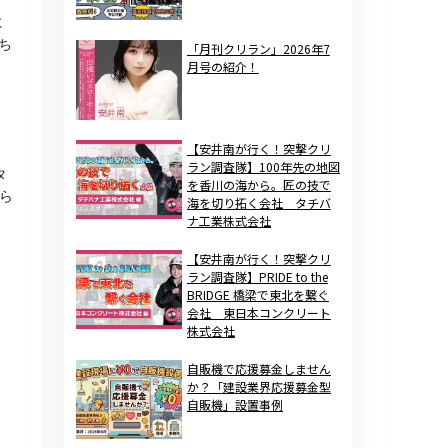
に
ち
「月刊クリラン」2026年7
月号の紹介！
【安井南が行く！突撃クリ
ラン調査隊】100年先の地図
タ
を香川の海から。匠の技で
ら
海を切り拓く会社 タチバ
ナ工業株式会社
【安井南が行く！突撃クリ
ラン調査隊】PRIDE to the
BRIDGE 橋梁で東北を繋ぐ
会社 東日本コンクリート
株式会社
自販機で応援募金しません
か？「建設業界応援募金型
自販機」設置事例