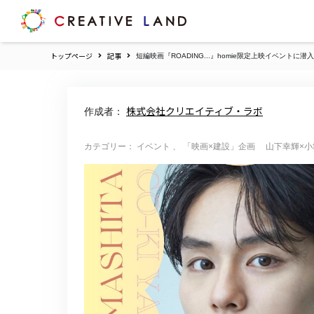
ク
リ
エ
トップページ
記事
短編映画『ROADING...』homie限定上映イベントに潜
イ
テ
ィ
ブ
株式会社クリエイティブ・ラボ
作成者：
ラ
ン
ド
カテゴリー： イベント 、 「映画×建設」企画 山下幸輝×小堺一
ホ
ー
ム