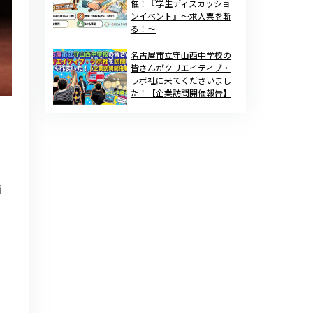
催！『学生ディスカッショ
ンイベント』～求人票を斬
る！～
名古屋市立守山西中学校の
皆さんがクリエイティブ・
ラボ社に来てくださいまし
た！【企業訪問開催報告】
画
し