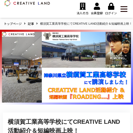
ク
リ
法人の方
会員登録
ログイン
エ
トップページ
記事
イ
横須賀工業高等学校にてCREATIVE LAND活動紹介＆短編映画上映！
テ
ィ
ブ
ラ
ン
ド
ホ
ー
ム
横須賀工業高等学校にてCREATIVE LAND
活動紹介＆短編映画上映！