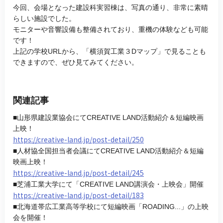
今回、会場となった建設科実習棟は、写真の通り、非常に素晴
らしい施設でした。
モニターや音響設備も整備されており、重機の体験なども可能
です！
上記の学校URLから、「横須賀工業３Dマップ」で見ることも
できますので、ぜひ見てみてください。
関連記事
■山形県建設業協会にてCREATIVE LAND活動紹介＆短編映画
上映！
https://creative-land.jp/post-detail/250
■人材協全国担当者会議にてCREATIVE LAND活動紹介＆短編
映画上映！
https://creative-land.jp/post-detail/245
■芝浦工業大学にて「CREATIVE LAND講演会・上映会」開催
https://creative-land.jp/post-detail/183
■北海道帯広工業高等学校にて短編映画「ROADING...」の上映
会を開催！