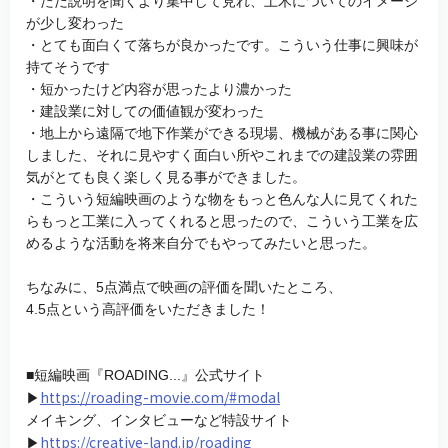
・ただ説明を聞くより集中して見れ、土木についてのイメージ
が少し変わった
・とても面白くて落ちが良かったです。こういう仕事に興味が
持てそうです
・短かったけど内容が思ったより濃かった
・建設業に対しての価値観が変わった
・地上から遠隔で地下作業ができる現場、機械がある事に関心
しました、それに見やすく面白い所やこれまでの建設業の雰囲
気がとても良く楽しく見る事ができました。
・こういう短編映画のような物をもっと色んな人に見てくれた
らもっと工業に入ってくれると思ったので、こういう工業を広
めるような活動を将来自分でもやってみたいと思った。
ちなみに、5点満点で映画の評価を聞いたところ、
4.5点という高評価をいただきました！
■短編映画『ROADING...』公式サイト
https://roading-movie.com/#modal
▶
メイキング、インタビューなど特設サイト
https://creative-land.jp/roading
▶