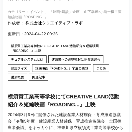
カテゴリー： イベント 、 「映画×建設」企画 山下幸輝×小堺一機主演
短編映画『ROADING...』
株式会社クリエイティブ・ラボ
作成者：
更新日：2024-04-22 09:26
横須賀工業高等学校にてCREATIVE LAND活動紹介＆短編映画
『ROADING...』上映
デュアルシステムとは
建設業への興味喚起に係る講習会
建設クイズ
短編映画『ROADING...』学生の感想
まとめ
講演概要
関連記事
横須賀工業高等学校にてCREATIVE LAND活動
紹介＆短編映画『ROADING...』上映
2024年3月6日に開催された建設産業人材確保・育成推進協議
会「令和5年度 建設産業人材確保・育成推進協議会 全国担
当者会議」をキッカケに、神奈川県立横須賀工業高等学校から