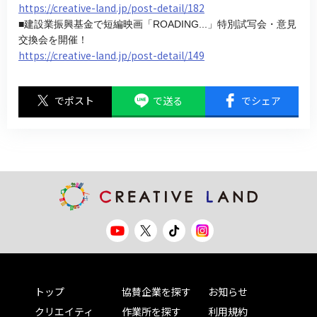
https://creative-land.jp/post-detail/182
■建設業振興基金で短編映画「ROADING...」特別試写会・意見
交換会を開催！
https://creative-land.jp/post-detail/149
でポスト
で送る
でシェア
トップ
協賛企業を探す
お知らせ
クリエイティ
作業所を探す
利用規約