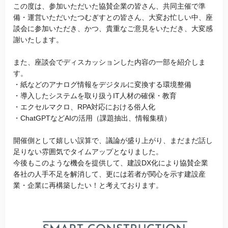
この度は、参加いただいた協賛企業の皆さん、共同主催で準
備・運営いただいたつむぎすとの皆さん、大変お忙しい中、座
談会に参加いただき、かつ、貴重なご意見をいただき、大変感
謝いたします。
また、座談会でディスカッションした内容の一部を紹介しま
す。
・紙などのアナログ情報をデジタルに変換する環境整備
・導入したシステムを取り扱うIT人材の確保・教育
・エクセルマクロ、RPA対応における俗人化
・ChatGPTなどAIの活用（課題抽出、情報集積）
開催側として嬉しい誤算で、議論が盛り上がり、まだまだ話し
足りない雰囲気でタイムアップとなりました。
今後もこのような機会を提供して、建設DX化により協賛企業
各社の人手不足を解消して、更には若者が関心を示す建設産
業・企業に再構築したい！と考えております。