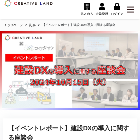
ク
リ
法人の方
会員登録
ログイン
エ
トップページ
記事
イ
【イベントレポート】建設DXの導入に関する座談会
テ
ィ
ブ
ラ
ン
ド
ホ
ー
ム
【イベントレポート】建設DXの導入に関す
る座談会