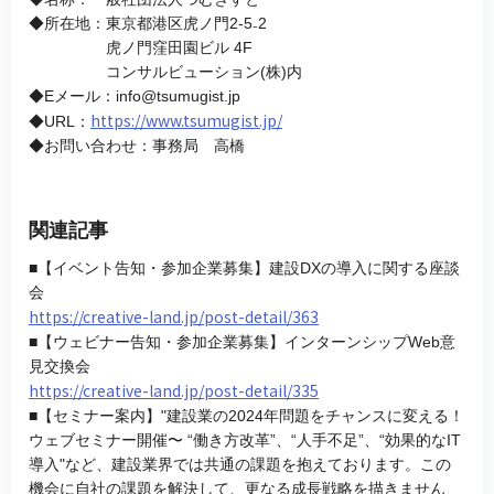
◆所在地：東京都港区虎ノ門2-5₋2
虎ノ門窪田園ビル 4F
コンサルビューション(株)内
◆Eメール：info@tsumugist.jp
https://www.tsumugist.jp/
◆URL：
◆お問い合わせ：事務局 高橋
関連記事
■【イベント告知・参加企業募集】建設DXの導入に関する座談
会
https://creative-land.jp/post-detail/363
■【ウェビナー告知・参加企業募集】インターンシップWeb意
見交換会
https://creative-land.jp/post-detail/335
■【セミナー案内】"建設業の2024年問題をチャンスに変える！
ウェブセミナー開催〜 “働き方改革”、“人手不足”、“効果的なIT
導入"など、建設業界では共通の課題を抱えております。この
機会に自社の課題を解決して、更なる成長戦略を描きません