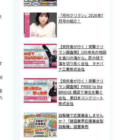
「月刊クリラン」2026年7
決
月号の紹介！
【安井南が行く！突撃クリ
ラン調査隊】100年先の地図
を香川の海から。匠の技で
海を切り拓く会社 タチバ
す
ナ工業株式会社
」
制
【安井南が行く！突撃クリ
ラン調査隊】PRIDE to the
業
BRIDGE 橋梁で東北を繋ぐ
会社 東日本コンクリート
の
株式会社
自販機で応援募金しません
か？「建設業界応援募金型
自販機」設置事例