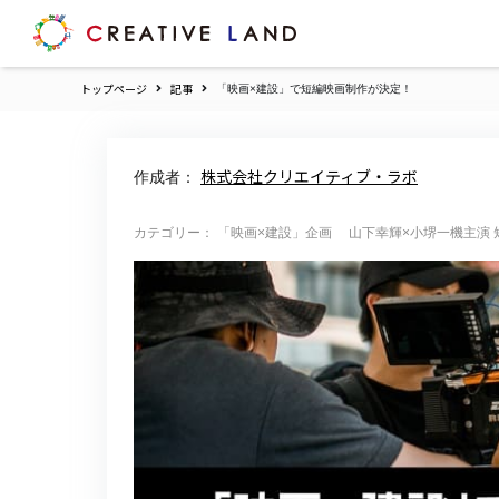
ク
リ
エ
トップページ
記事
「映画×建設」で短編映画制作が決定！
イ
テ
ィ
ブ
株式会社クリエイティブ・ラボ
作成者：
ラ
ン
ド
カテゴリー： 「映画×建設」企画 山下幸輝×小堺一機主演 短編映
ホ
ー
ム