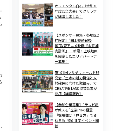
オリエンタル白石『令和８
年度安全大会』でクリラボ
ー
が講演しました！
ケ
ら
【スポンサー募集・各地区2
枠限定】”国土交通省後
援”教育アニメ映画『未来補
完計画』— 新設！上映地区
を限定したエリアパートナ
ー募集！
第101回マルチフィールド研
づ
究会「土木の魅力発信と人
る
材確保に向けた取組み」で
CREATIVE LAND協賛企業が
登壇【講演報告】
【参加企業募集】”テレビ局
が教える”企業PRの極意
『採用難は「見せ方」で変
わる‼』特別共同イベント開
催
て、