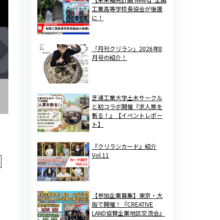
工業高等学校長協会が後援
に！
「月刊クリラン」2026年8
月号の紹介！
芝浦工業大学土木サークル
と初コラボ開催『求人票を
斬る！』【イベントレポー
ト】
『クリランカード』紹介
Vol.11
【参加企業募集】東京・大
阪で開催！『CREATIVE
LAND協賛企業地区交流会』