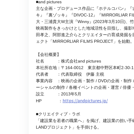
■and pictures
主な企画・プロデュース作品に『ホテルコパン』『古都
キ』『裏ゾッキ』『DIVOC-12』『MIRRORLIA
大・三浦貴大W主演『Winny』(2023年3月10日)
映画製作をきっかけとした地域活性を目指し、撮影地
田孝之、阿部進之介らとクリエイターの育成発掘を
ェクト「MIRRORLIAR FILMS PROJECT」を始動
【会社概要】
社名 ：株式会社and pictures
本社所在地：〒164-0012 東京都中野区本町2-30-1
代表者 ：代表取締役 伊藤 主税
事業内容 ：映画の企画・製作 / DVDの企画・制作
ーシャルの制作 / 各種イベントの企画・運営 / 
設立 ：2013年5月
https://andpictures.jp/
HP ：
■クリエイティブ・ラボ
「建設業を若者の職業へ」を掲げ、建設業の担い手確
LANDプロジェクト」を手掛ける。