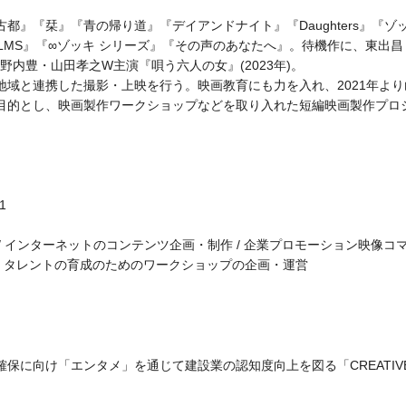
』『栞』『青の帰り道』『デイアンドナイト』『Daughters』『ゾ
R FILMS』『∞ゾッキ シリーズ』『その声のあなたへ』。待機作に、東出昌
、竹野内豊・山田孝之W主演『唄う六人の女』(2023年)。
域と連携した撮影・上映を行う。映画教育にも力を入れ、2021年より
目的とし、映画製作ワークショップなどを取り入れた短編映画製作プロ
。
1
 / インターネットのコンテンツ企画・制作 / 企業プロモーション映像コ
俳優・タレントの育成のためのワークショップの企画・運営
保に向け「エンタメ」を通じて建設業の認知度向上を図る「CREATIV