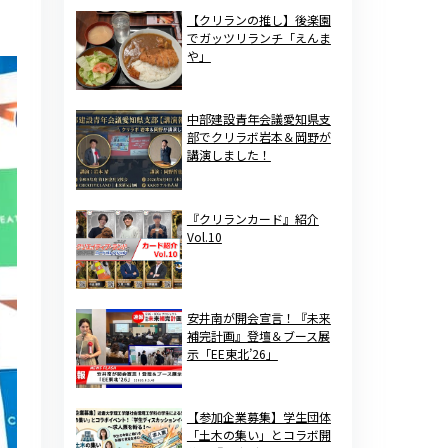
【クリランの推し】後楽園
でガッツリランチ「えんま
や」
中部建設青年会議愛知県支
部でクリラボ岩本＆岡野が
講演しました！
『クリランカード』紹介
Vol.10
安井南が開会宣言！『未来
補完計画』登壇＆ブース展
示「EE東北’26」
【参加企業募集】学生団体
「土木の集い」とコラボ開