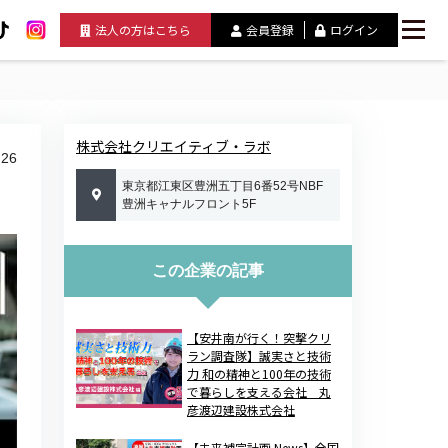
法人の方はこちら
会員登録
ログイン
株式会社クリエイティブ・ラボ
26
東京都江東区豊洲五丁目6番52号NBF
豊洲キャナルフロント5F
この企業の記事
【安井南が行く！突撃クリ
ラン調査隊】誠実さと技術
力 和の精神と100年の技術
で暮らしを支える会社 丸
彦渡辺建設株式会社
【未来補完計画 News】全国