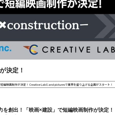
作が決定！
作が決定！ Creative Labとand picturesで業界を盛り上げる企画がスタート！
力を創出！「映画×建設」で短編映画制作が決定！