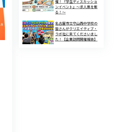
催！『学生ディスカッショ
ンイベント』～求人票を斬
る！～
名古屋市立守山西中学校の
皆さんがクリエイティブ・
ラボ社に来てくださいまし
た！【企業訪問開催報告】