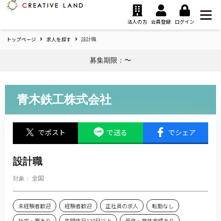
ク
リ
法人の方
会員登録
ログイン
エ
トップページ
求人を探す
イ
設計職
テ
募集期限：〜
ィ
ブ
ラ
ン
青木鉄工株式会社
ド
ホ
ー
でポスト
で送る
でシェア
ム
設計職
全国
対象：
未経験者歓迎
経験者歓迎
正社員の求人
転勤なし
社宅・寮あり
年間休日120日以上
産休・育休実績あり