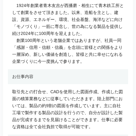
1924年創業者青木友吉が西播磨・相生にて青木鉄工所と
して創業をさせて頂きました。以来、造船を主とし、建
設、資源、エネルギー、環境、社会基盤、海洋などに向け
「モノづくり」一筋に専念し、世の為になる製品を提供し
続け2024年に100周年を迎えました。
創業100周年という老舗企業ではありますが、社員一同
「感謝・信用・信頼・信義」を念頭に皆様との関係をより
一層深め、新しい価値を創造し、皆様と共に幸せになれる
企業づくりに今一度挑んで参ります。
お仕事内容
取引先との打合せ、CADを使用した図面作成、作成した図
面の積算業務などに従事していただきます。陸上部門にお
いては、製品の約9割の図面を作成しています。主に自社
工場で製作する製品の設計を行うので、自分が設計した製
品が完成するまでを見届けることができます。仕事に必要
な資格は全て会社負担で取得が可能です。