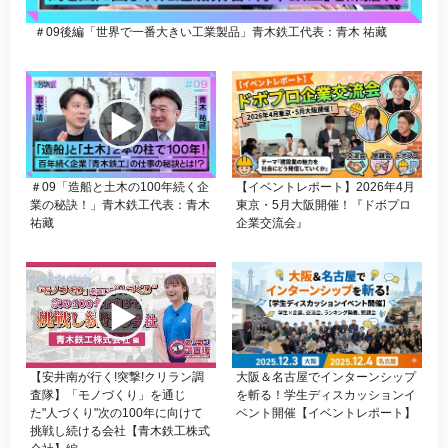
＃09後編「世界で一番大きい工業製品」青木鉄工代表：青木 祐藏
＃09「造船と土木の100年続く企
【イベントレポート】2026年4月
業の秘訣！」青木鉄工代表：青木
東京・5月大阪開催！『ドボプロ
祐藏
企業交流会』
【安井南が行く!突撃!クリラン調
大阪＆名古屋でインターンシップ
査隊】「モノづくり」を通じ
を斬る！学生ディスカッションイ
た"人づくり"次の100年に向けて
ベント開催【イベントレポート】
挑戦し続ける会社【青木鉄工株式