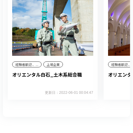
経験者歓迎 、...
上場企業
経験者歓迎 、..
オリエンタル白石_土木系総合職
オリエンタ
更新日：2022-06-01 00:04:47