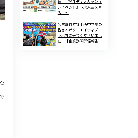
催！『学生ディスカッショ
ンイベント』～求人票を斬
る！～
名古屋市立守山西中学校の
皆さんがクリエイティブ・
ラボ社に来てくださいまし
た！【企業訪問開催報告】
念
で
」