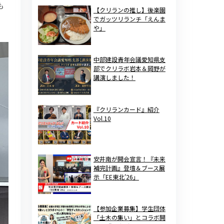
も
【クリランの推し】後楽園
でガッツリランチ「えんま
や」
中部建設青年会議愛知県支
部でクリラボ岩本＆岡野が
講演しました！
『クリランカード』紹介
Vol.10
安井南が開会宣言！『未来
補完計画』登壇＆ブース展
示「EE東北’26」
【参加企業募集】学生団体
「土木の集い」とコラボ開