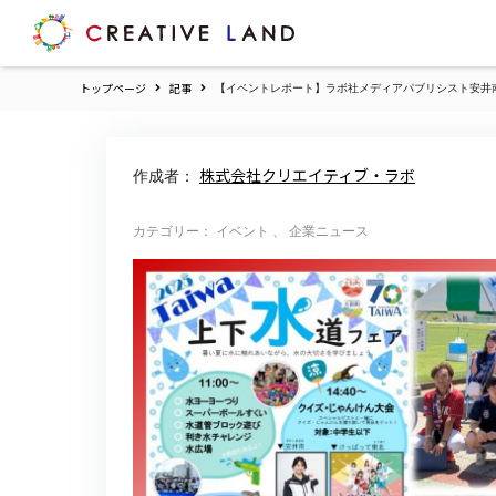
ク
リ
エ
トップページ
記事
【イベントレポート】ラボ社メディアパブリシスト安井南
イ
テ
ィ
ブ
株式会社クリエイティブ・ラボ
作成者：
ラ
ン
ド
カテゴリー： イベント 、 企業ニュース
ホ
ー
ム