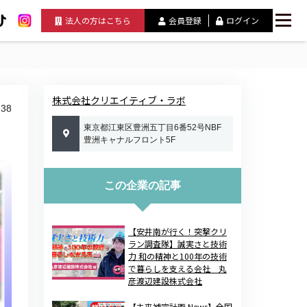
法人の方はこちら
会員登録
ログイン
株式会社クリエイティブ・ラボ
38
東京都江東区豊洲五丁目6番52号NBF
豊洲キャナルフロント5F
この企業の記事
【安井南が行く！突撃クリ
ラン調査隊】誠実さと技術
力 和の精神と100年の技術
で暮らしを支える会社 丸
彦渡辺建設株式会社
【未来補完計画 News】全国