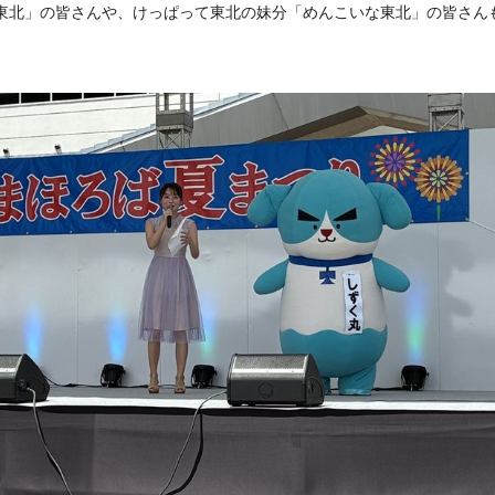
東北」の皆さんや、けっぱって東北の妹分「めんこいな東北」の皆さん