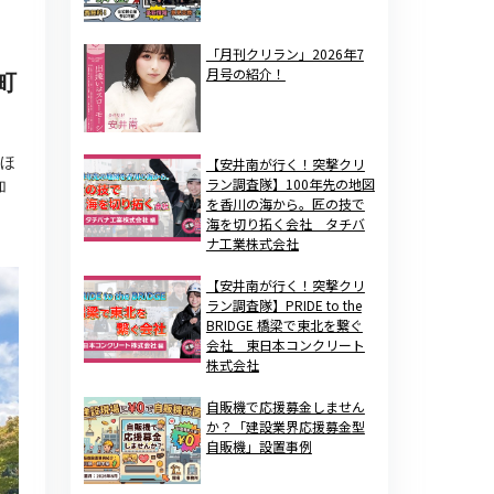
「月刊クリラン」2026年7
月号の紹介！
町
まほ
【安井南が行く！突撃クリ
ラン調査隊】100年先の地図
加
を香川の海から。匠の技で
海を切り拓く会社 タチバ
ナ工業株式会社
【安井南が行く！突撃クリ
ラン調査隊】PRIDE to the
BRIDGE 橋梁で東北を繋ぐ
会社 東日本コンクリート
株式会社
自販機で応援募金しません
か？「建設業界応援募金型
自販機」設置事例