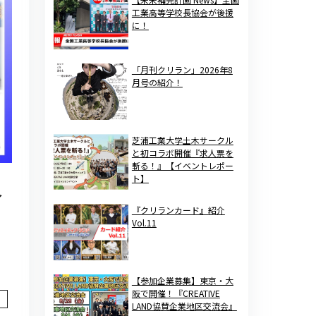
工業高等学校長協会が後援
に！
「月刊クリラン」2026年8
月号の紹介！
芝浦工業大学土木サークル
と初コラボ開催『求人票を
斬る！』【イベントレポー
ト】
ベ
『クリランカード』紹介
Vol.11
【参加企業募集】東京・大
阪で開催！『CREATIVE
LAND協賛企業地区交流会』