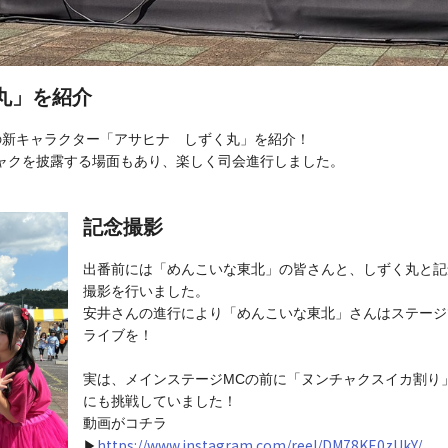
丸」を紹介
の新キャラクター「アサヒナ しずく丸」を紹介！
ャクを披露する場面もあり、楽しく司会進行しました。
記念撮影
出番前には「めんこいな東北」の皆さんと、しずく丸と記
撮影を行いました。
安井さんの進行により「めんこいな東北」さんはステージ
ライブを！
実は、メインステージMCの前に「ヌンチャクスイカ割り
にも挑戦していました！
動画がコチラ
https://www.instagram.com/reel/DM78KE0zUkY/
▶