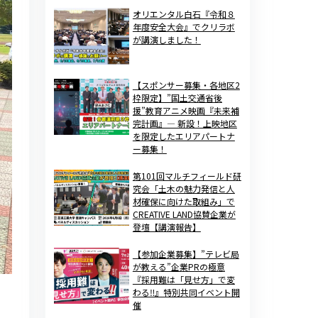
オリエンタル白石『令和８
年度安全大会』でクリラボ
が講演しました！
【スポンサー募集・各地区2
枠限定】”国土交通省後
援”教育アニメ映画『未来補
完計画』— 新設！上映地区
を限定したエリアパートナ
ー募集！
第101回マルチフィールド研
究会「土木の魅力発信と人
材確保に向けた取組み」で
CREATIVE LAND協賛企業が
登壇【講演報告】
【参加企業募集】”テレビ局
が教える”企業PRの極意
『採用難は「見せ方」で変
わる‼』特別共同イベント開
催