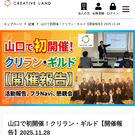
ク
リ
法人の方
会員登録
ログイン
エ
トップページ
記事
イ
山口で初開催！クリラン・ギルド【開催報告】2025.11.28
テ
ィ
ブ
ラ
ン
ド
ホ
ー
ム
山口で初開催！クリラン・ギルド【開催報
告】2025.11.28